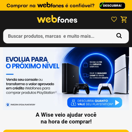
Buscar produtos, marcas e muito mais...
Termos mais buscados
1
º
ps5
2
º
gift card
3
º
ps4
4
º
smartphone
5
º
notebook
A Wise veio ajudar você
na hora de comprar!