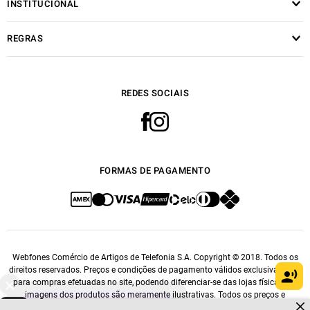
INSTITUCIONAL
REGRAS
REDES SOCIAIS
FORMAS DE PAGAMENTO
Webfones Comércio de Artigos de Telefonia S.A. Copyright © 2018. Todos os
direitos reservados. Preços e condições de pagamento válidos exclusivamente
para compras efetuadas no site, podendo diferenciar-se das lojas físicas. As
imagens dos produtos são meramente ilustrativas. Todos os preços e
Dúvidas sobre produtos?
condições comerciais estão sujeitos a alteração sem aviso prévio. CNPJ: