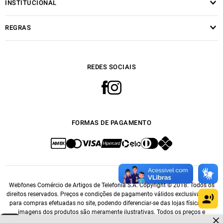
INSTITUCIONAL
REGRAS
REDES SOCIAIS
FORMAS DE PAGAMENTO
Webfones Comércio de Artigos de Telefonia S.A. Copyright © 2018. Todos os
direitos reservados. Preços e condições de pagamento válidos exclusivamente
para compras efetuadas no site, podendo diferenciar-se das lojas físicas. As
imagens dos produtos são meramente ilustrativas. Todos os preços e
Dúvidas sobre produtos?
condições comerciais estão sujeitos a alteração sem aviso prévio. CNPJ: