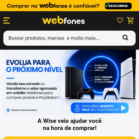
Buscar produtos, marcas e muito mais...
Termos mais buscados
1
º
ps5
2
º
gift card
3
º
smartphone
4
º
ps4
5
º
notebook
A Wise veio ajudar você
na hora de comprar!