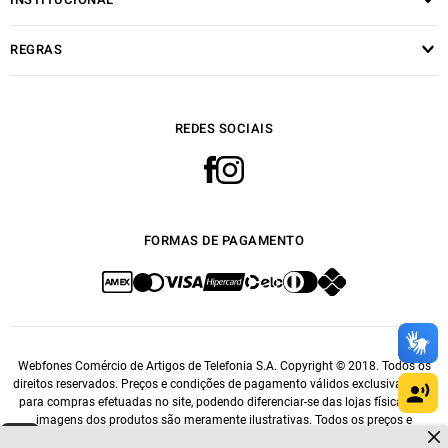
REGRAS
REDES SOCIAIS
FORMAS DE PAGAMENTO
Webfones Comércio de Artigos de Telefonia S.A. Copyright © 2018. Todos os
direitos reservados. Preços e condições de pagamento válidos exclusivamente
para compras efetuadas no site, podendo diferenciar-se das lojas físicas. As
imagens dos produtos são meramente ilustrativas. Todos os preços e
Dúvidas sobre produtos?
condições comerciais estão sujeitos a alteração sem aviso prévio. CNPJ:
Fale comigo
clicando aqui
.