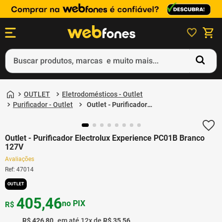
Buscar produtos, marcas e muito mais...
Termos mais buscados
OUTLET
Eletrodomésticos - Outlet
1
º
ps5
Purificador - Outlet
Outlet - Purificador
Electrolux Experience
2
º
gift card
PC01B Branco 127V
3
º
ps4
Outlet - Purificador Electrolux Experience PC01B Branco
127V
4
º
smartphone
Avaliações
Ref
:
47014
5
º
edição limitada 30º aniversário
OUTLET
405
,
46
no PIX
R$
R$
426
,
80
em até
12
x de
R$
35
,
56