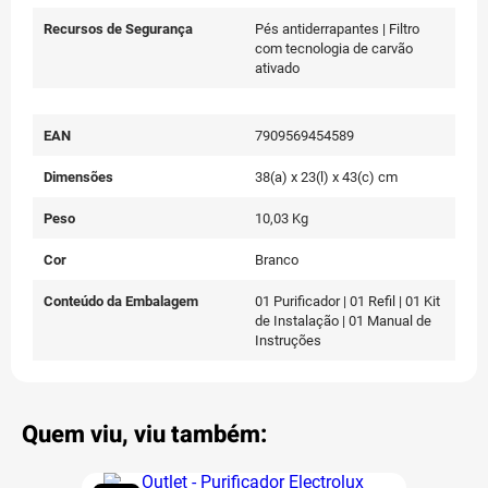
Recursos de Segurança
Pés antiderrapantes | Filtro
com tecnologia de carvão
ativado
EAN
7909569454589
Dimensões
38(a) x 23(l) x 43(c) cm
Peso
10,03 Kg
Cor
Branco
Conteúdo da Embalagem
01 Purificador | 01 Refil | 01 Kit
de Instalação | 01 Manual de
Instruções
Quem viu, viu também: