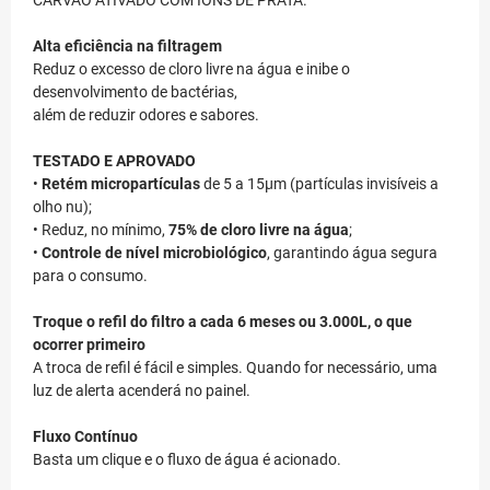
CARVÃO ATIVADO COM ÍONS DE PRATA.
Alta eficiência na filtragem
Reduz o excesso de cloro livre na água e inibe o
desenvolvimento de bactérias,
além de reduzir odores e sabores.
TESTADO E APROVADO
•
Retém micropartículas
de 5 a 15µm (partículas invisíveis a
olho nu);
• Reduz, no mínimo,
75% de cloro livre na água
;
•
Controle de nível microbiológico
, garantindo água segura
para o consumo.
Troque o refil do filtro a cada 6 meses ou 3.000L, o que
ocorrer primeiro
A troca de refil é fácil e simples. Quando for necessário, uma
luz de alerta acenderá no painel.
Fluxo Contínuo
Basta um clique e o fluxo de água é acionado.