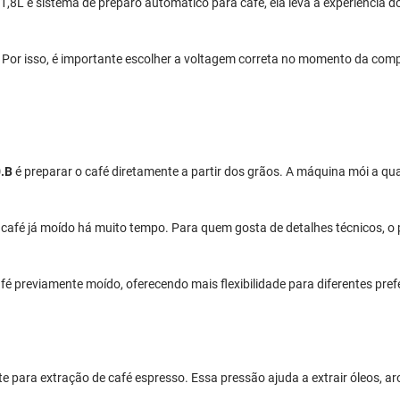
 1,8L e sistema de preparo automático para café, ela leva a experiência 
t. Por isso, é importante escolher a voltagem correta no momento da co
.B
é preparar o café diretamente a partir dos grãos. A máquina mói a q
 o café já moído há muito tempo. Para quem gosta de detalhes técnicos,
 previamente moído, oferecendo mais flexibilidade para diferentes pref
te para extração de café espresso. Essa pressão ajuda a extrair óleos, 