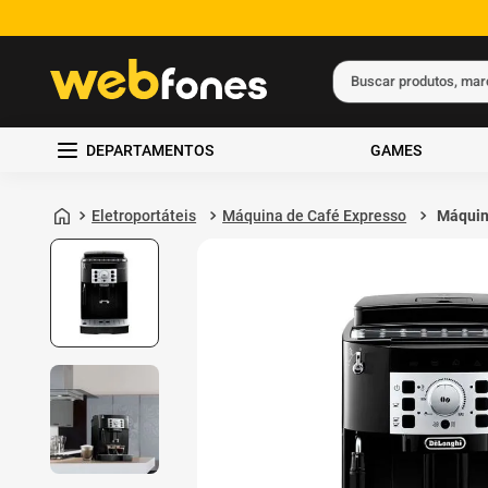
Buscar produtos, ma
Termos mais busc
DEPARTAMENTOS
GAMES
1
º
ps5
2
º
gift card
Eletroportáteis
Máquina de Café Expresso
Máquin
Expres
3
º
ps4
Super 
Magnif
4
º
smartphone
5
º
notebook