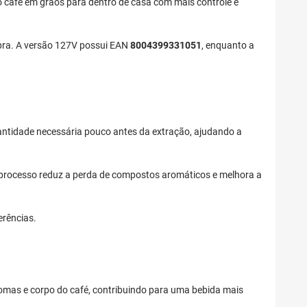
do café em grãos para dentro de casa com mais controle e
mpra. A versão 127V possui EAN
8004399331051
, enquanto a
uantidade necessária pouco antes da extração, ajudando a
 o processo reduz a perda de compostos aromáticos e melhora a
erências.
aromas e corpo do café, contribuindo para uma bebida mais