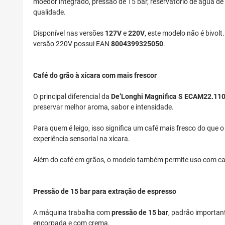
moedor integrado, pressão de 15 bar, reservatório de água de
qualidade.
Disponível nas versões
127V
e
220V
, este modelo não é bivol
versão 220V possui EAN
8004399325050
.
Café do grão à xícara com mais frescor
O principal diferencial da
De’Longhi Magnifica S ECAM22.110
preservar melhor aroma, sabor e intensidade.
Para quem é leigo, isso significa um café mais fresco do que
experiência sensorial na xícara.
Além do café em grãos, o modelo também permite uso com café
Pressão de 15 bar para extração de espresso
A máquina trabalha com
pressão de 15 bar
, padrão importan
encorpada e com crema.