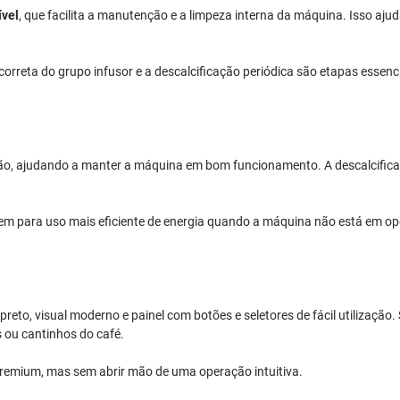
ível
, que facilita a manutenção e a limpeza interna da máquina. Isso aj
rreta do grupo infusor e a descalcificação periódica são etapas essenci
ão, ajudando a manter a máquina em bom funcionamento. A descalcifica
m para uso mais eficiente de energia quando a máquina não está em op
eto, visual moderno e painel com botões e seletores de fácil utilizaçã
s ou cantinhos do café.
remium, mas sem abrir mão de uma operação intuitiva.