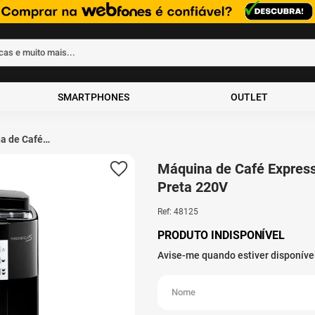
rcas e muito mais...
ados
SMARTPHONES
OUTLET
a de Café
so DeLonghi
Automática
Máquina de Café Express
ica S Preta 220V
Preta 220V
Ref
:
48125