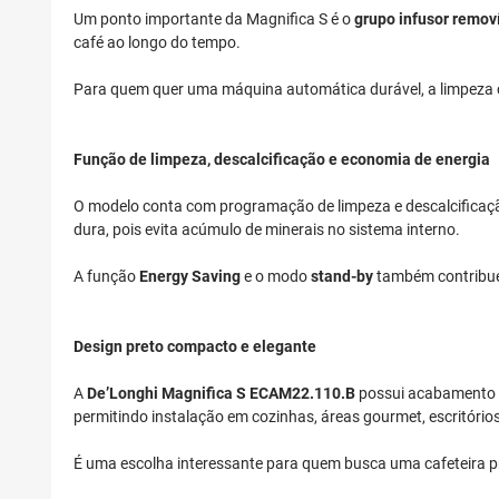
Um ponto importante da Magnifica S é o
grupo infusor remov
café ao longo do tempo.
Para quem quer uma máquina automática durável, a limpeza co
Função de limpeza, descalcificação e economia de energia
O modelo conta com programação de limpeza e descalcificaç
dura, pois evita acúmulo de minerais no sistema interno.
A função
Energy Saving
e o modo
stand-by
também contribue
Design preto compacto e elegante
A
De’Longhi Magnifica S ECAM22.110.B
possui acabamento pr
permitindo instalação em cozinhas, áreas gourmet, escritório
É uma escolha interessante para quem busca uma cafeteira p