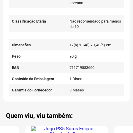
coreano
Classificação Etária
Não recomendado para menos
de 10
Dimensões
17(a) x 14(l) x 1,40(c) cm
Peso
90 g
EAN
711719583660
Conteúdo da Embalagem
1 Disco
Garantia do Fornecedor
3 Meses
Quem viu, viu também: