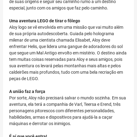
de suas origens e seguir seu caminho rumo a um destino
especial, junto com os amigos que faz pelo caminho.
Uma aventura LEGO de tirar o fôlego
Aloy logo se vê envolvida em uma missão que vai muito além
de sua própria autodescoberta. Guiada pelo holograma
milenar de uma cientista chamada Elisabet, Aloy deve
enfrentar Helis, que lidera uma gangue de adoradores do sol
que segue um Mal Antigo envolto em mistério. O destino ainda
tem muitas coisas reservadas para Aloy e seus amigos, pois
sua aventura os levará pelas montanhas mais altas e pelos
caldeirões mais profundos, tudo com uma bela recriação em
peças de LEGO.
A união faz a força
Por sorte, Aloy não precisará salvar o mundo sozinha. Em sua
aventura, ela terá a companhia de Varl, Teersa e Erend, três
personagens pitorescos com diferentes personalidades,
habilidades, armas e dispositivos para ajudá-la a caçar
máquinas e derrotar os inimigos.
É aí que você entra!