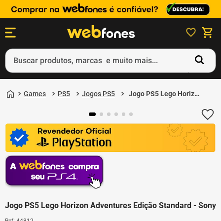
Buscar produtos, marcas e muito mais...
Termos mais buscados
Games
PS5
Jogos PS5
Jogo PS5 Lego Horizon
1
º
ps5
Adventures Edição
Standard - Sony
2
º
gift card
3
º
ps4
4
º
smartphone
5
º
edição limitada 30º aniversário
Jogo PS5 Lego Horizon Adventures Edição Standard - Sony
Ref
:
44812