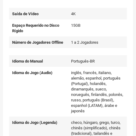
Saída de Vídeo
4K
Espaço Requerido no Disco
15GB
Rígido
Número de Jogadores Offline
1 a 2 Jogadores
Idioma do Manual
Português-BR
Idioma do Jogo (Audio)
inglês, francês, italiano,
alemão, espanhol, português
(Portugal), holandês,
dinamarquês, sueco,
norueguês, finlandês, polonês,
russo, português (Brasil),
espanhol (LATAM), árabe e
japonês
Idioma do Jogo (Legenda)
checo, húngaro, grego, turco,
chinês (simplificado), chinês
(tradicional), tailandês e