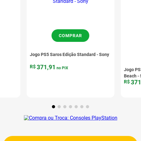
COMPRAR
Jogo PS5 Saros Edição Standard - Sony
371
,
91
R$
no PIX
Jogo PS5
Beach -
37
R$