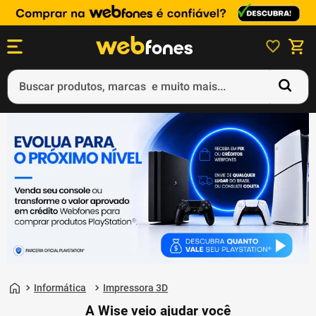
Buscar produtos, marcas e muito mais...
Termos mais buscados
1
º
ps5
2
º
gift card
3
º
ps4
4
º
smartphone
5
º
notebook
Informática
Impressora 3D
A Wise veio ajudar você