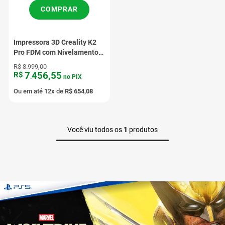
COMPRAR
Impressora 3D Creality K2
Pro FDM com Nivelamento
Automático Preto Bivolt
R$
8
.
999
,
00
7
456
,
55
R$
.
no PIX
Ou em até
12
x de
R$
654
,
08
Você viu todos os
1
produtos