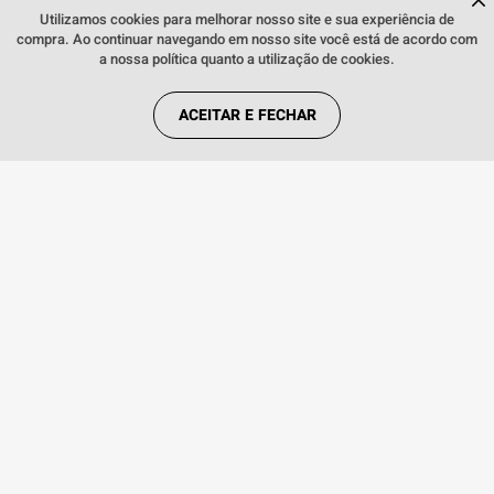
Fale comigo
clicando aqui
.
Utilizamos cookies para melhorar nosso site e sua experiência de
compra. Ao continuar navegando em nosso site você está de acordo com
REDES SOCIAIS
a nossa política quanto a utilização de cookies.
ACEITAR E FECHAR
FORMAS DE PAGAMENTO
Webfones Comércio de Artigos de Telefonia S.A. Copyright © 2018. Todos os
direitos reservados. Preços e condições de pagamento válidos exclusivamente
para compras efetuadas no site, podendo diferenciar-se das lojas físicas. As
imagens dos produtos são meramente ilustrativas. Todos os preços e
condições comerciais estão sujeitos a alteração sem aviso prévio. CNPJ:
14.548.476/0001-76.