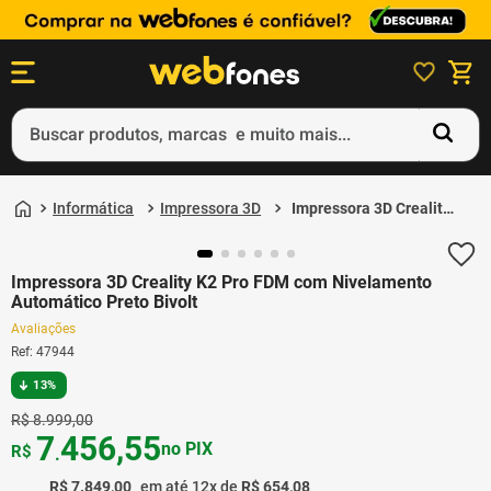
Buscar produtos, marcas e muito mais...
Termos mais buscados
Informática
Impressora 3D
Impressora 3D Creality
1
º
ps5
K2 Pro FDM com
Nivelamento
2
º
gift card
Automático Preto
Impressora 3D Creality K2 Pro FDM com Nivelamento
Bivolt
Automático Preto Bivolt
3
º
smartphone
Avaliações
4
º
ps4
Ref
:
47944
5
º
notebook
13%
R$
8
.
999
,
00
7
456
,
55
no PIX
R$
.
R$
7
.
849
,
00
em até
12
x de
R$
654
,
08