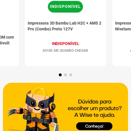
INDISPONÍVEL
Impressora 3D Bambu Lab H2C + AMS 2
Impresso
Pro (Combo) Preto 127V
Nivelame
 FDM com
ivolt
INDISPONÍVEL
AVISE-ME QUANDO CHEGAR