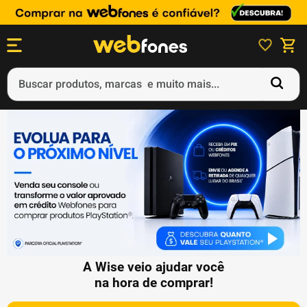
Buscar produtos, marcas e muito mais...
Termos mais buscados
1
º
ps5
2
º
gift card
3
º
ps4
4
º
smartphone
5
º
notebook
A Wise veio ajudar você
na hora de comprar!