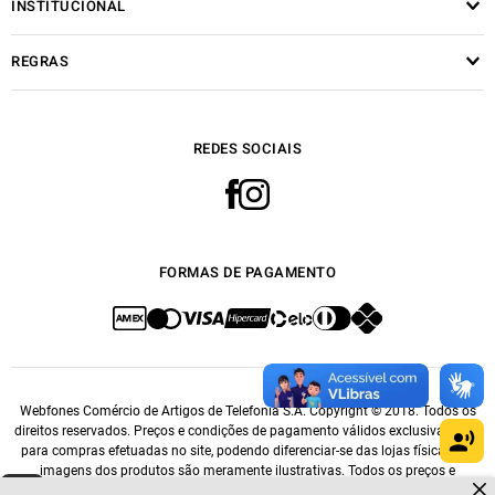
INSTITUCIONAL
REGRAS
REDES SOCIAIS
FORMAS DE PAGAMENTO
Webfones Comércio de Artigos de Telefonia S.A. Copyright © 2018. Todos os
direitos reservados. Preços e condições de pagamento válidos exclusivamente
para compras efetuadas no site, podendo diferenciar-se das lojas físicas. As
imagens dos produtos são meramente ilustrativas. Todos os preços e
Dúvidas sobre produtos?
condições comerciais estão sujeitos a alteração sem aviso prévio. CNPJ: