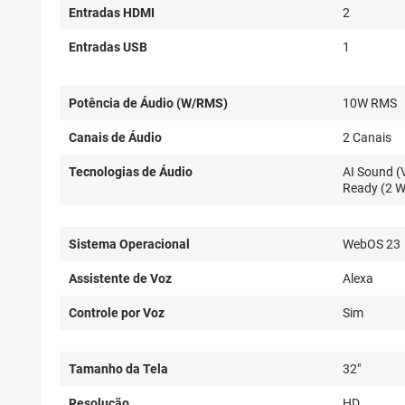
Entradas HDMI
2
Entradas USB
1
Potência de Áudio (W/RMS)
10W RMS
Canais de Áudio
2 Canais
Tecnologias de Áudio
AI Sound (V
Ready (2 Wa
Sistema Operacional
WebOS 23
Assistente de Voz
Alexa
Controle por Voz
Sim
Tamanho da Tela
32"
Resolução
HD