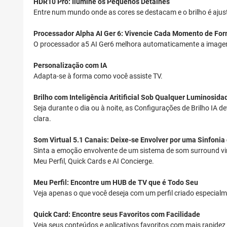
HDR10 Pro: Ilumine os Pequenos Detalhes
Entre num mundo onde as cores se destacam e o brilho é aj
Processador Alpha AI Ger 6: Vivencie Cada Momento de For
O processador a5 AI Ger6 melhora automaticamente a imagem
Personalização com IA
Adapta-se à forma como você assiste TV.
Brilho com Inteligência Aritificial Sob Qualquer Luminosida
Seja durante o dia ou à noite, as Configurações de Brilho I
clara.
Som Virtual 5.1 Canais: Deixe-se Envolver por uma Sinfonia
Sinta a emoção envolvente de um sistema de som surround vi
Meu Perfil, Quick Cards e AI Concierge.
Meu Perfil: Encontre um HUB de TV que é Todo Seu
Veja apenas o que você deseja com um perfil criado especial
Quick Card: Encontre seus Favoritos com Facilidade
Veja seus conteúdos e aplicativos favoritos com mais rapidez