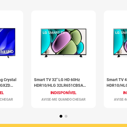
g Crystal
Smart TV 32" LG HD 60Hz
Smart TV 4
0GXZD
HDR10/HLG 32LR651CBSA
HDR10/HL
Preto
Preto
EL
INDISPONÍVEL
I
 CHEGAR
AVISE-ME QUANDO CHEGAR
AVISE-