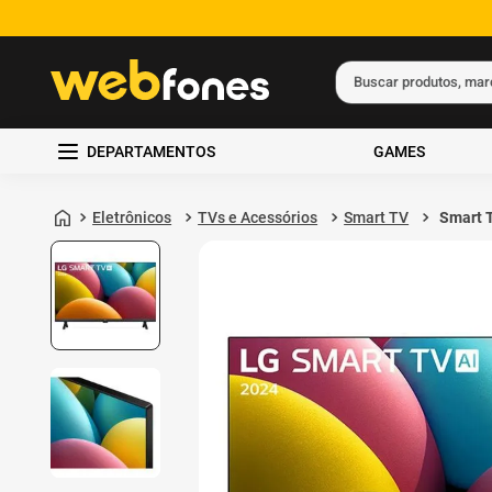
Buscar produtos, ma
Termos mais busc
DEPARTAMENTOS
GAMES
1
º
ps5
2
º
gift card
Eletrônicos
TVs e Acessórios
Smart TV
Smart 
32LR6
3
º
ps4
WebOS 
Preto
4
º
smartphone
5
º
notebook