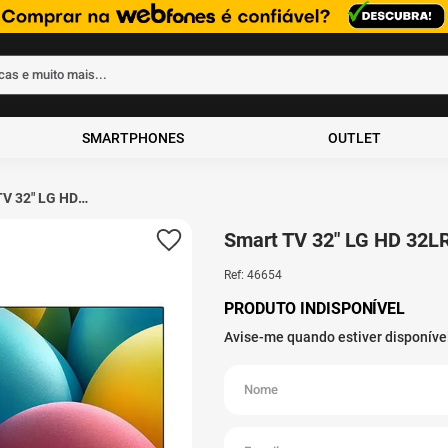
rcas e muito mais...
ados
SMARTPHONES
OUTLET
TV 32" LG HD
00BPSA 60Hz
23 A5 Ger6
Smart TV 32" LG HD 32
Ref
:
46654