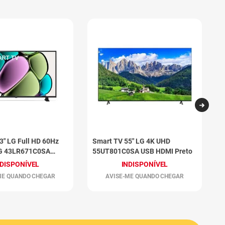
3" LG Full HD 60Hz
Smart TV 55" LG 4K UHD
S
G 43LR671C0SA
55UT801C0SA USB HDMI Preto
H
NDISPONÍVEL
INDISPONÍVEL
ME QUANDO CHEGAR
AVISE-ME QUANDO CHEGAR