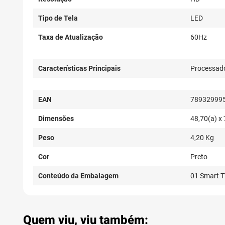
Tipo de Tela
LED
Taxa de Atualização
60Hz
Características Principais
Processado
EAN
78932999
Dimensões
48,70(a) x 
Peso
4,20 Kg
Cor
Preto
Conteúdo da Embalagem
01 Smart T
Quem viu, viu também: