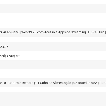
r AI a5 Gen6 | WebOS 23 com Acesso a Apps de Streaming | HDR10 Pro | 
55426
72(l) x 9(c) cm
V | 01 Controle Remoto | 01 Cabo de Alimentação | 02 Baterias AAA | Par