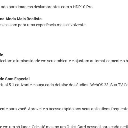
ustado para imagens deslumbrantes com o HDR10 Pro.
ma Ainda Mais Realista
 e o som para uma experiência mais envolvente.
de
A detectam a luminosidade em seu ambiente e ajustam automaticamente o 
 de Som Especial
rtual 5.1 cativante e ouça cada detalhe dos áudios. WebOS 23: Sua TV
mente para você. Aproveite o acesso rápido aos seus aplicativos freque
 e em um só lugar. Crie até mesmo um Quick Card pessoal para cada perf