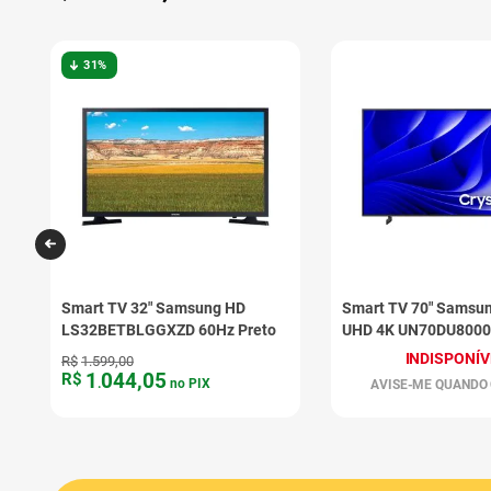
31%
Smart TV 32" Samsung HD
Smart TV 70" Samsun
o
LS32BETBLGGXZD 60Hz Preto
UHD 4K UN70DU800
Preto
INDISPONÍV
R$
1
.
599
,
00
1
044
,
05
R$
.
no PIX
AVISE-ME QUANDO