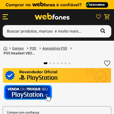
Buscar produtos, marcas e muito mais...
Termos mais buscados
Games
PS5
Acessórios PS5
1
º
ps5
PS5 Headset VR2
Branco e Preto
2
º
gift card
3
º
smartphone
4
º
ps4
5
º
notebook
Compre com confiança