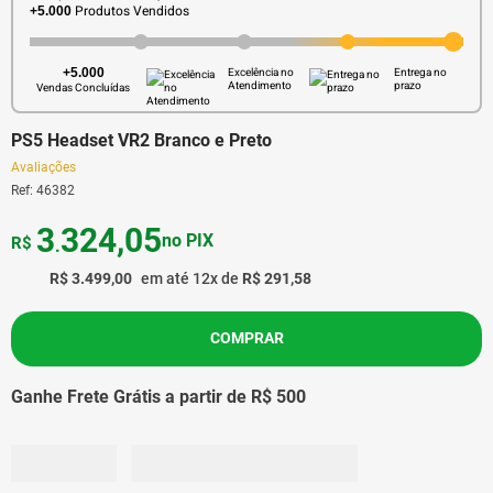
Produtos Vendidos
+5.000
+5.000
Excelência no
Entrega no
Atendimento
prazo
Vendas Concluídas
PS5 Headset VR2 Branco e Preto
Avaliações
Ref
:
46382
3
324
,
05
no PIX
R$
.
R$
3
.
499
,
00
em até
12
x de
R$
291
,
58
COMPRAR
Ganhe Frete Grátis a partir de R$ 500