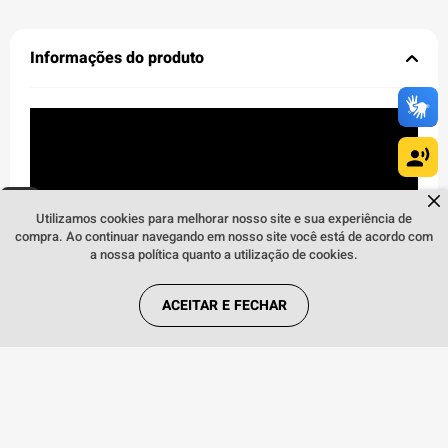
Informações do produto
Dúvidas sobre produtos?
Fale comigo
clicando aqui
.
Utilizamos cookies para melhorar nosso site e sua experiência de
compra. Ao continuar navegando em nosso site você está de acordo com
a nossa política quanto a utilização de cookies.
Playstation 5 Headset VR2 Branco e Preto
ACEITAR E FECHAR
Entre em mundos com sons, visuais e sensações reais
proporcionados pelo enorme avanço geracional do
PlayStation®VR2 nos jogos de realidade virtual.
DESEMPENHO DE PONTA
Visuais incrivelmente vibrantes em 4K HDR4 nos jogos