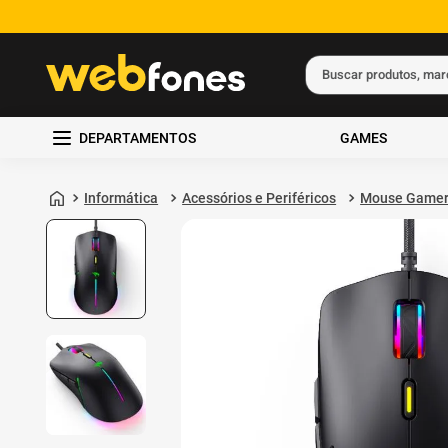
Buscar produtos, ma
Termos mais busc
DEPARTAMENTOS
GAMES
1
º
ps5
2
º
gift card
Informática
Acessórios e Periféricos
Mouse Game
3
º
smartphone
4
º
ps4
5
º
notebook