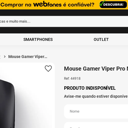
rcas e muito mais...
ados
SMARTPHONES
OUTLET
r
Mouse Gamer Viper
Pro Mamba 20.000DPI's
RGB USB Preto
Mouse Gamer Viper Pro 
Ref
:
44918