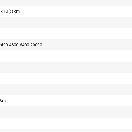
) x 13(c) cm
2400-4800-6400-20000
,8m