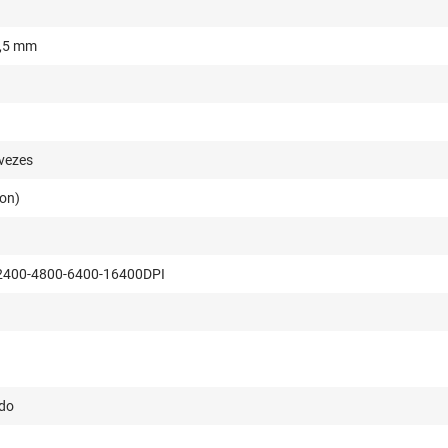
,5 mm
vezes
lon)
2400-4800-6400-16400DPI
do