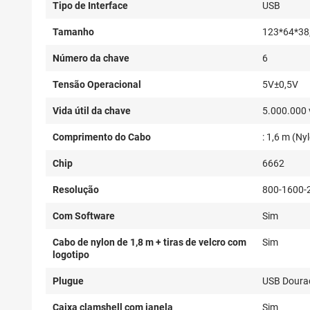
Tipo de Interface
USB
Tamanho
123*64*38
Número da chave
6
Tensão Operacional
5V±0,5V
Vida útil da chave
5.000.000 
Comprimento do Cabo
: 1,6 m (Ny
Chip
6662
Resolução
800-1600-
Com Software
Sim
Cabo de nylon de 1,8 m + tiras de velcro com
Sim
logotipo
Plugue
USB Doura
Caixa clamshell com janela
Sim