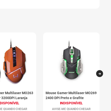
er Multilaser MO263
Mouse Gamer Multilaser MO269
M
r 3200DPI Laranja
2400 DPI Preto e Grafite
C
P
NDISPONÍVEL
INDISPONÍVEL
ME QUANDO CHEGAR
AVISE-ME QUANDO CHEGAR