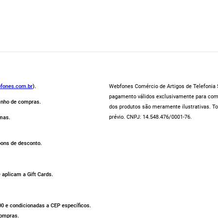
fones.com.br
).
Webfones Comércio de Artigos de Telefonia S
pagamento válidos exclusivamente para compr
rinho de compras.
dos produtos são meramente ilustrativas. To
prévio. CNPJ: 14.548.476/0001-76.
mas.
pons de desconto.
aplicam a Gift Cards.
500 e condicionadas a CEP específicos.
compras.