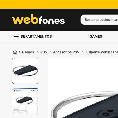
Buscar produtos, ma
Termos mais busc
DEPARTAMENTOS
GAMES
1
º
ps5
2
º
gift card
Games
PS5
Acessórios PS5
Suporte Vertical p
PS5 Sony
3
º
ps4
4
º
smartphone
5
º
notebook