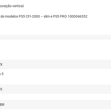
osição vertical.
 de modelos PS5 CFI-2000 – slim e PS5 PRO
1000046552
WX
n 5
S5
-BR