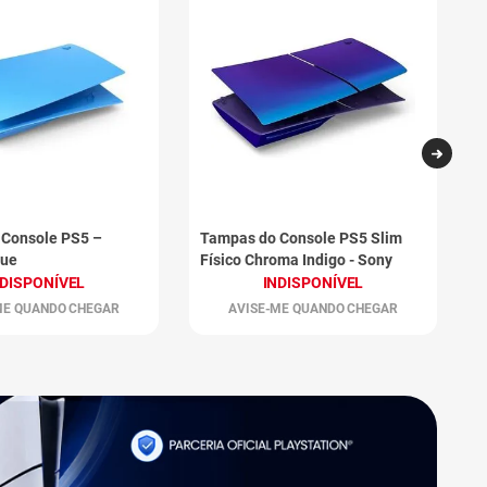
 Console PS5 –
Tampas do Console PS5 Slim
B
lue
Físico Chroma Indigo - Sony
C
-
NDISPONÍVEL
INDISPONÍVEL
ME QUANDO CHEGAR
AVISE-ME QUANDO CHEGAR