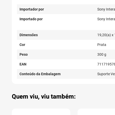
Importador por
Sony Intera
Importado por
Sony Intera
Dimensões
19,20(a) x 
Cor
Prata
Peso
300 g
EAN
71171957
Conteúdo da Embalagem
Suporte Ver
Quem viu, viu também: