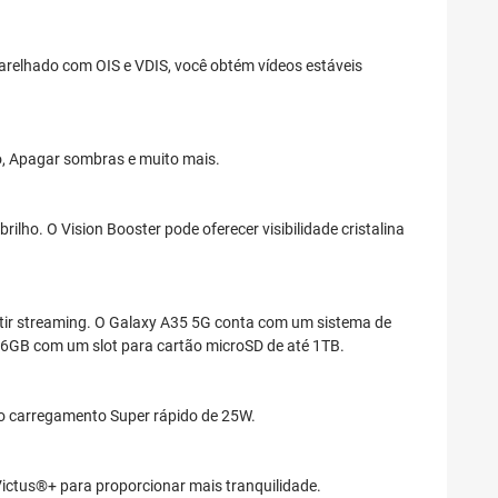
parelhado com OIS e VDIS, você obtém vídeos estáveis
o, Apagar sombras e muito mais.
lho. O Vision Booster pode oferecer visibilidade cristalina
istir streaming. O Galaxy A35 5G conta com um sistema de
56GB com um slot para cartão microSD de até 1TB.
 o carregamento Super rápido de 25W.
s Victus®+ para proporcionar mais tranquilidade.