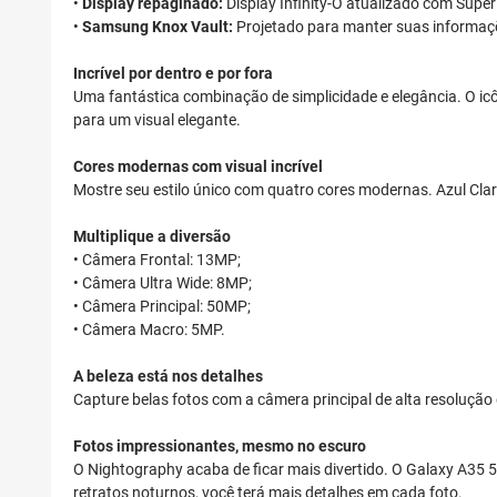
•
Display repaginado:
Display Infinity-O atualizado com Sup
•
Samsung Knox Vault:
Projetado para manter suas informaçõ
Incrível por dentro e por fora
Uma fantástica combinação de simplicidade e elegância. O ic
para um visual elegante.
Cores modernas com visual incrível
Mostre seu estilo único com quatro cores modernas. Azul Clar
Multiplique a diversão
• Câmera Frontal: 13MP;
• Câmera Ultra Wide: 8MP;
• Câmera Principal: 50MP;
• Câmera Macro: 5MP.
A beleza está nos detalhes
Capture belas fotos com a câmera principal de alta resolução 
Fotos impressionantes, mesmo no escuro
O Nightography acaba de ficar mais divertido. O Galaxy A35
retratos noturnos, você terá mais detalhes em cada foto.