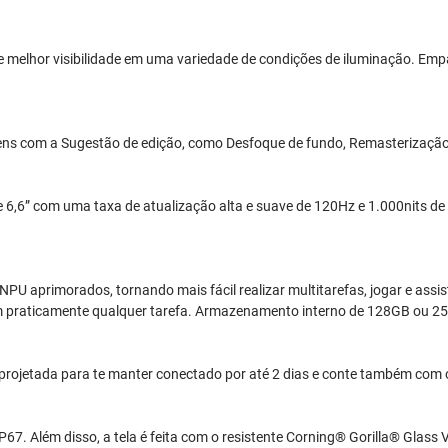
 e melhor visibilidade em uma variedade de condições de iluminação. Em
gens com a Sugestão de edição, como Desfoque de fundo, Remasterizaçã
,6” com uma taxa de atualização alta e suave de 120Hz e 1.000nits de bri
PU aprimorados, tornando mais fácil realizar multitarefas, jogar e ass
om praticamente qualquer tarefa. Armazenamento interno de 128GB ou 2
projetada para te manter conectado por até 2 dias e conte também com
IP67. Além disso, a tela é feita com o resistente Corning® Gorilla® Glas