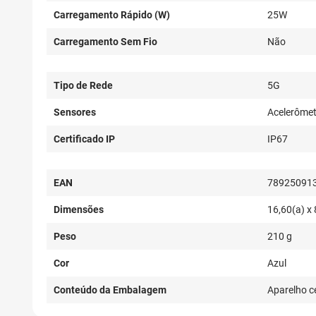
Carregamento Rápido (W)
25W
Carregamento Sem Fio
Não
Tipo de Rede
5G
Sensores
Acelerômet
Certificado IP
IP67
EAN
78925091
Dimensões
16,60(a) x 
Peso
210 g
Cor
Azul
Conteúdo da Embalagem
Aparelho ce