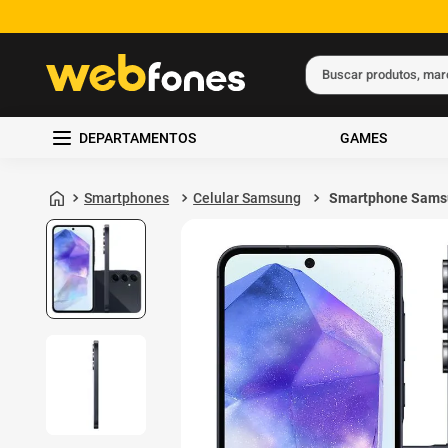
Buscar produtos, ma
Termos mais busc
DEPARTAMENTOS
GAMES
1
º
ps5
2
º
gift card
Smartphones
Celular Samsung
Smartphone Sams
Galaxy A35 5G 25
3
º
smartphone
8GB de RAM Azul
Escuro
4
º
ps4
5
º
notebook