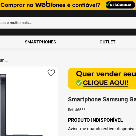
rcas e muito mais...
ados
SMARTPHONES
OUTLET
ung
6GB
Smartphone Samsung Ga
Ref
:
46656