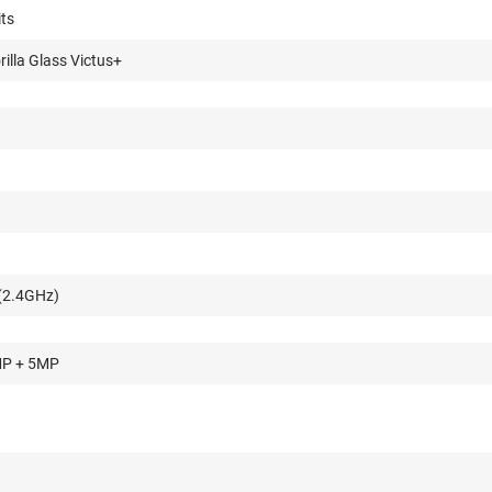
its
illa Glass Victus+
(2.4GHz)
MP + 5MP