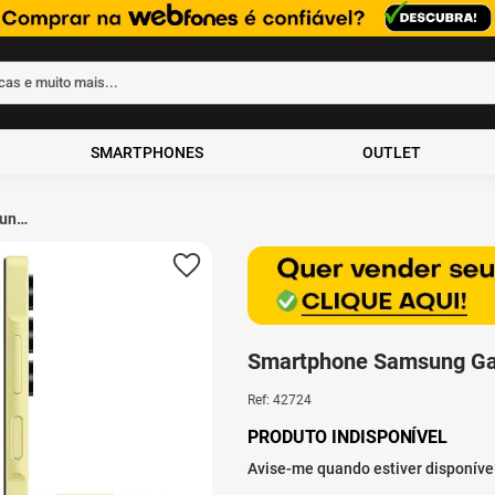
rcas e muito mais...
ados
SMARTPHONES
OUTLET
ung
 8GB
30º aniversário
Smartphone Samsung Ga
Ref
:
42724