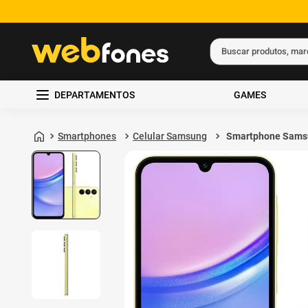
Buscar produtos, ma
Termos mais busc
DEPARTAMENTOS
GAMES
1
º
ps5
2
º
gift card
Smartphones
Celular Samsung
Smartphone Sams
Galaxy A15 256GB
3
º
ps4
RAM Verde Claro
4
º
smartphone
5
º
edição limitada 