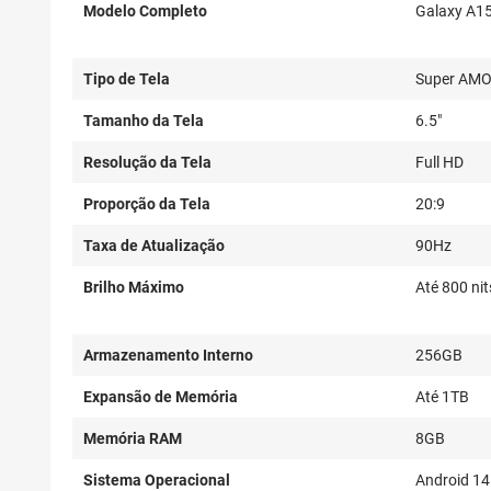
Modelo Completo
Galaxy A1
Tipo de Tela
Super AM
Tamanho da Tela
6.5"
Resolução da Tela
Full HD
Proporção da Tela
20:9
Taxa de Atualização
90Hz
Brilho Máximo
Até 800 nit
Armazenamento Interno
256GB
Expansão de Memória
Até 1TB
Memória RAM
8GB
Sistema Operacional
Android 14