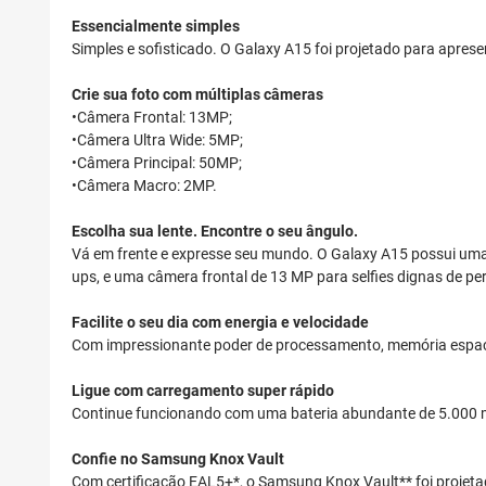
Essencialmente simples
Simples e sofisticado. O Galaxy A15 foi projetado para apresen
Crie sua foto com múltiplas câmeras
•Câmera Frontal: 13MP;
•Câmera Ultra Wide: 5MP;
•Câmera Principal: 50MP;
•Câmera Macro: 2MP.
Escolha sua lente. Encontre o seu ângulo.
Vá em frente e expresse seu mundo. O Galaxy A15 possui uma
ups, e uma câmera frontal de 13 MP para selfies dignas de perf
Facilite o seu dia com energia e velocidade
Com impressionante poder de processamento, memória espaços
Ligue com carregamento super rápido
Continue funcionando com uma bateria abundante de 5.000 mA
Confie no Samsung Knox Vault
Com certificação EAL5+*, o Samsung Knox Vault** foi projet