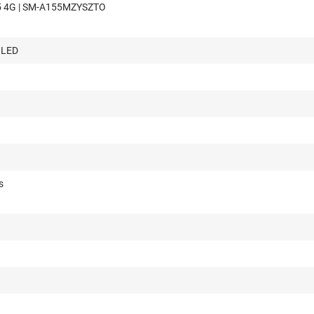
5 4G | SM-A155MZYSZTO
OLED
s