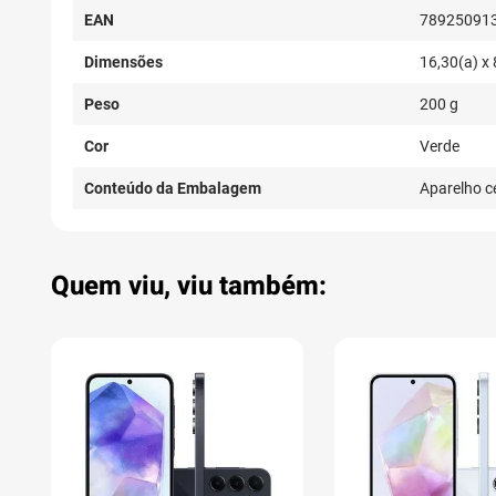
EAN
78925091
Dimensões
16,30(a) x 
Peso
200 g
Cor
Verde
Conteúdo da Embalagem
Aparelho ce
Quem viu, viu também: