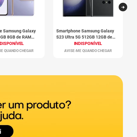
e Samsung Galaxy
Smartphone Samsung Galaxy
S
8GB 8GB de RAM
S23 Ultra 5G 512GB 12GB de
S
RAM Grafite
R
NDISPONÍVEL
INDISPONÍVEL
ME QUANDO CHEGAR
AVISE-ME QUANDO CHEGAR