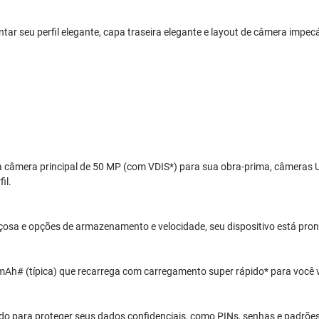
tar seu perfil elegante, capa traseira elegante e layout de câmera impecáv
 câmera principal de 50 MP (com VDIS*) para sua obra-prima, câmeras U
il.
a e opções de armazenamento e velocidade, seu dispositivo está pronto
h# (típica) que recarrega com carregamento super rápido* para você vo
ado para proteger seus dados confidenciais, como PINs, senhas e padrõ