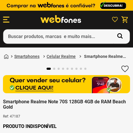
Buscar produtos, marcas e muito mais...
Termos mais buscados
Smartphones
Celular Realme
Smartphone Realme
1
º
ps5
Note 70S 128GB 4GB
de RAM Beach Gold
2
º
gift card
3
º
ps4
4
º
smartphone
Smartphone Realme Note 70S 128GB 4GB de RAM Beach
5
º
notebook
Gold
Ref
:
47187