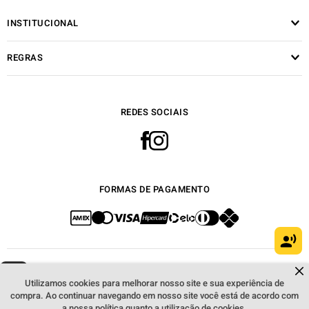
INSTITUCIONAL
REGRAS
REDES SOCIAIS
FORMAS DE PAGAMENTO
Dúvidas sobre produtos?
Fale comigo
clicando aqui
.
Webfones Comércio de Artigos de Telefonia S.A. Copyright © 2018. Todos os
Utilizamos cookies para melhorar nosso site e sua experiência de
direitos reservados. Preços e condições de pagamento válidos exclusivamente
compra. Ao continuar navegando em nosso site você está de acordo com
para compras efetuadas no site, podendo diferenciar-se das lojas físicas. As
a nossa política quanto a utilização de cookies.