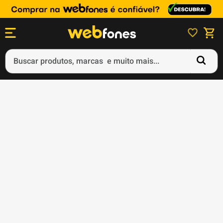
Buscar produtos, marcas e muito mais...
Termos mais buscados
1
º
ps5
2
º
gift card
3
º
ps4
4
º
smartphone
5
º
notebook