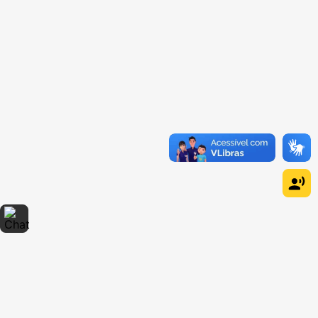
Dúvidas sobre produtos?
Fale comigo
clicando aqui
.