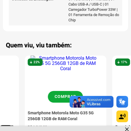
Cabo USB-A / USB-C | 01
Carregador TurboPower 33W |
01 Ferramenta de Remoção do
Chip
Quem viu, viu também:
22%
17%
COMPRAR
Smartphone Motorola Moto G35 5G
256GB 12GB de RAM Coral
Dúvidas sobre produtos?
7 128GB
Smartph
R$
1
.
349
,
00
Fale comigo
clicando aqui
.