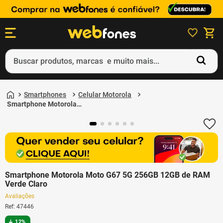
Buscar produtos, marcas e muito mais...
Termos mais buscados
1
º
ps5
Smartphones
Celular Motorola
2
º
gift card
Smartphone Motorola
Moto G67 5G 256GB
3
º
smartphone
12GB de RAM Verde
Claro
4
º
ps4
5
º
notebook
Smartphone Motorola Moto G67 5G 256GB 12GB de RAM
Verde Claro
Avaliações
Ref
:
47446
12%