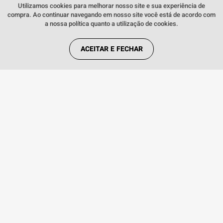
996
,
55
R$
12GB de
no PIX
Utilizamos cookies para melhorar nosso site e sua experiência de
compra. Ao continuar navegando em nosso site você está de acordo com
R$
1
.
199
,
a nossa política quanto a utilização de cookies.
94
R$
ACEITAR E FECHAR