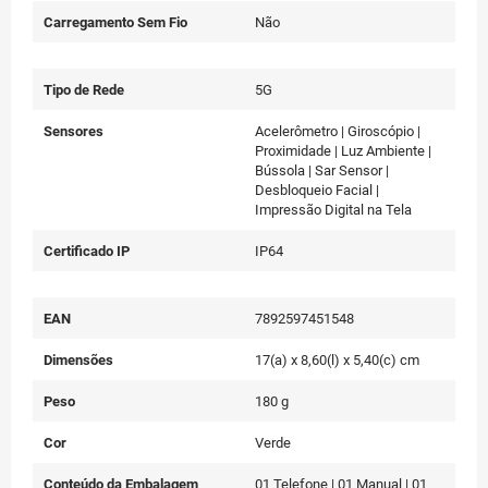
Carregamento Sem Fio
Não
Tipo de Rede
5G
Sensores
Acelerômetro | Giroscópio |
Proximidade | Luz Ambiente |
Bússola | Sar Sensor |
Desbloqueio Facial |
Impressão Digital na Tela
Certificado IP
IP64
EAN
7892597451548
Dimensões
17(a) x 8,60(l) x 5,40(c) cm
Peso
180 g
Cor
Verde
Conteúdo da Embalagem
01 Telefone | 01 Manual | 01