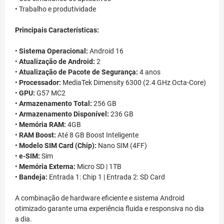
• Trabalho e produtividade
Principais Características:
•
Sistema Operacional:
Android 16
•
Atualização de Android:
2
•
Atualização de Pacote de Segurança:
4 anos
•
Processador:
MediaTek Dimensity 6300 (2.4 GHz Octa-Core)
•
GPU:
G57 MC2
•
Armazenamento Total:
256 GB
•
Armazenamento Disponível:
236 GB
•
Memória RAM:
4GB
•
RAM Boost:
Até 8 GB Boost Inteligente
•
Modelo SIM Card (Chip):
Nano SIM (4FF)
•
e-SIM:
Sim
•
Memória Externa:
Micro SD | 1TB
•
Bandeja:
Entrada 1: Chip 1 | Entrada 2: SD Card
A combinação de hardware eficiente e sistema Android
otimizado garante uma experiência fluida e responsiva no dia
a dia.