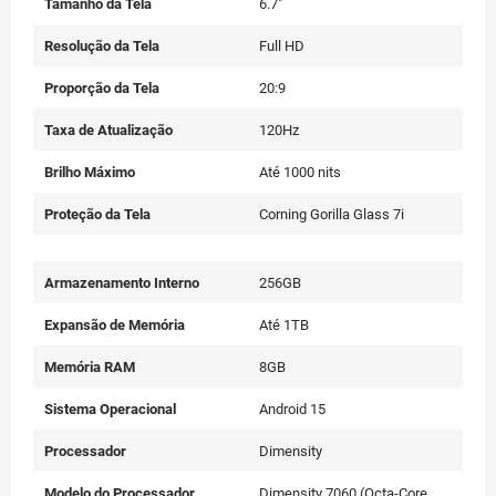
Tamanho da Tela
6.7"
Resolução da Tela
Full HD
Proporção da Tela
20:9
Taxa de Atualização
120Hz
Brilho Máximo
Até 1000 nits
Proteção da Tela
Corning Gorilla Glass 7i
Armazenamento Interno
256GB
Expansão de Memória
Até 1TB
Memória RAM
8GB
Sistema Operacional
Android 15
Processador
Dimensity
Modelo do Processador
Dimensity 7060 (Octa-Core