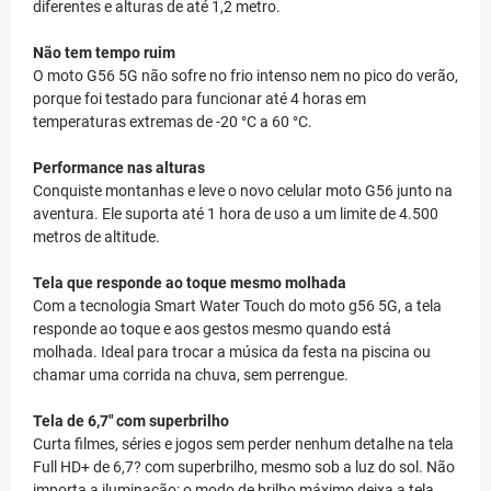
diferentes e alturas de até 1,2 metro.
Não tem tempo ruim
O moto G56 5G não sofre no frio intenso nem no pico do verão,
porque foi testado para funcionar até 4 horas em
temperaturas extremas de -20 °C a 60 °C.
Performance nas alturas
Conquiste montanhas e leve o novo celular moto G56 junto na
aventura. Ele suporta até 1 hora de uso a um limite de 4.500
metros de altitude.
Tela que responde ao toque mesmo molhada
Com a tecnologia Smart Water Touch do moto g56 5G, a tela
responde ao toque e aos gestos mesmo quando está
molhada. Ideal para trocar a música da festa na piscina ou
chamar uma corrida na chuva, sem perrengue.
Tela de 6,7" com superbrilho
Curta filmes, séries e jogos sem perder nenhum detalhe na tela
Full HD+ de 6,7? com superbrilho, mesmo sob a luz do sol. Não
importa a iluminação: o modo de brilho máximo deixa a tela