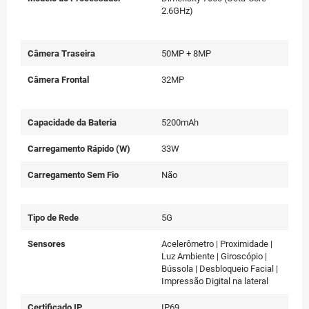
2.6GHz)
Câmera Traseira
50MP + 8MP
Câmera Frontal
32MP
Capacidade da Bateria
5200mAh
Carregamento Rápido (W)
33W
Carregamento Sem Fio
Não
Tipo de Rede
5G
Sensores
Acelerômetro | Proximidade |
Luz Ambiente | Giroscópio |
Bússola | Desbloqueio Facial |
Impressão Digital na lateral
Certificado IP
IP69