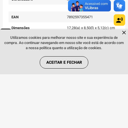
EAN
7892597355471
Dimensões
17,28(a) x 8,50(l) x 5,12(c) cm
Dúvidas sobre produtos?
Fale comigo
clicando aqui
.
Utilizamos cookies para melhorar nosso site e sua experiência de
Peso
200 g
compra. Ao continuar navegando em nosso site você está de acordo com
a nossa política quanto a utilização de cookies.
Cor
Grafite
Conteúdo da Embalagem
01 Telefone | 01 Kit de
ACEITAR E FECHAR
Manuais | 01 Cabo USB-A /
USB-C | 01 Carregador Turbo
Power™ 33 W | 01 Ferramenta
de Remoção do Chip
Quem viu, viu também: