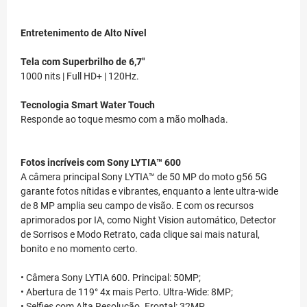
Entretenimento de Alto Nível
Tela com Superbrilho de 6,7"
1000 nits | Full HD+ | 120Hz.
Tecnologia Smart Water Touch
Responde ao toque mesmo com a mão molhada.
Fotos incríveis com Sony LYTIA™ 600
A câmera principal Sony LYTIA™ de 50 MP do moto g56 5G
garante fotos nítidas e vibrantes, enquanto a lente ultra-wide
de 8 MP amplia seu campo de visão. E com os recursos
aprimorados por IA, como Night Vision automático, Detector
de Sorrisos e Modo Retrato, cada clique sai mais natural,
bonito e no momento certo.
• Câmera Sony LYTIA 600. Principal: 50MP;
• Abertura de 119° 4x mais Perto. Ultra-Wide: 8MP;
• Selfies com Alta Resolução. Frontal: 32MP.