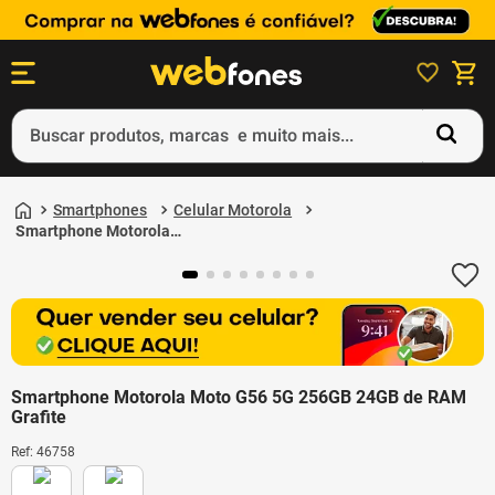
Buscar produtos, marcas e muito mais...
Termos mais buscados
Smartphones
Celular Motorola
1
º
ps5
Smartphone Motorola
Moto G56 5G 256GB
2
º
gift card
24GB de RAM Grafite
3
º
smartphone
4
º
ps4
5
º
notebook
Smartphone Motorola Moto G56 5G 256GB 24GB de RAM
Grafite
Ref
:
46758