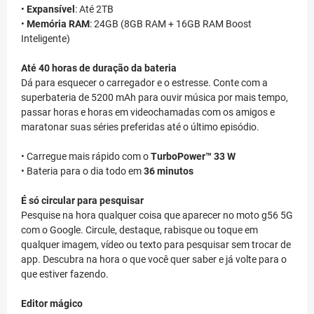
•
Expansível
:
Até
2TB
•
Memória RAM
: 24GB (8GB RAM + 16GB RAM Boost
Inteligente)
Até 40 horas de duração da bateria
Dá para esquecer o carregador e o estresse. Conte com a
superbateria de 5200 mAh para ouvir música por mais tempo,
passar horas e horas em videochamadas com os amigos e
maratonar suas séries preferidas até o último episódio.
• Carregue mais rápido com o
TurboPower™ 33 W
• Bateria para o dia todo em
36 minutos
É só circular para pesquisar
Pesquise na hora qualquer coisa que aparecer no moto g56 5G
com o Google. Circule, destaque, rabisque ou toque em
qualquer imagem, vídeo ou texto para pesquisar sem trocar de
app. Descubra na hora o que você quer saber e já volte para o
que estiver fazendo.
Editor mágico