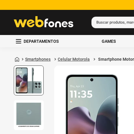
Buscar produtos, ma
Termos mais busc
DEPARTAMENTOS
GAMES
1
º
ps5
2
º
gift card
Smartphones
Celular Motorola
Smartphone Motor
Moto G56 5G 256
3
º
ps4
24GB de RAM Cinz
4
º
smartphone
5
º
notebook