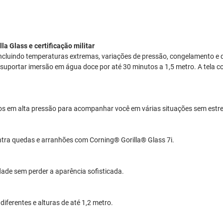
la Glass e certificação militar
incluindo temperaturas extremas, variações de pressão, congelamento e q
 de suportar imersão em água doce por até 30 minutos a 1,5 metro. A tela 
jatos em alta pressão para acompanhar você em várias situações sem estr
ntra quedas e arranhões com Corning® Gorilla® Glass 7i.
dade sem perder a aparência sofisticada.
iferentes e alturas de até 1,2 metro.