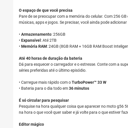
O espaço de que você precisa
Pare de se preocupar com a memória do celular. Com 256 GB d
músicas, apps e jogos. Se precisar, você ainda pode adiciona
•
Armazenamento
: 256GB
•
Expansível
:
Até
2TB
•
Memória RAM
: 24GB (8GB RAM + 16GB RAM Boost Inteligen
Até 40 horas de duração da bateria
Dá para esquecer o carregador e o estresse. Conte com a su
séries preferidas até o último episódio.
• Carregue mais rápido com o
TurboPower™ 33 W
• Bateria para o dia todo em
36 minutos
É só circular para pesquisar
Pesquise na hora qualquer coisa que aparecer no moto g56 5G
na hora o que você quer saber e já volte para o que estiver fa
Editor mágico