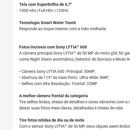
Tela com Superbrilho de 6,7"
1000 nits | Full HD+ | 120Hz.
Tecnologia Smart Water Touch
Responde ao toque mesmo com a mão molhada.
Fotos incríveis com Sony LYTIA™ 600
A câmera principal Sony LYTIA™ de 50 MP do moto g56 5G garan
como Night Vision automático, Detector de Sorrisos e Modo Re
• Câmera Sony LYTIA 600. Principal: 50MP;
• Abertura de 119° 4x mais Perto. Ultra-Wide: 8MP;
• Selfies com Alta Resolução. Frontal: 32MP.
A melhor câmera frontal da categoria
Tire selfies lindas, cheias de detalhes e cores vibrantes com
deixar suas fotos mais claras, detalhadas e cheias de vida.
Tire fotos nítidas de dia ou de noite
Com o sensor Sony LYTIA™ de 50 MP, seus cliques saem lindos 