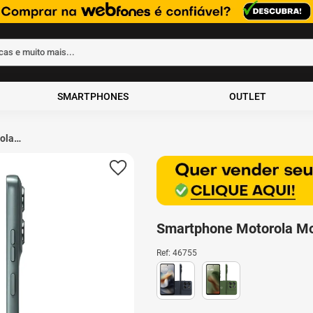
rcas e muito mais...
ados
SMARTPHONES
OUTLET
ola
GB
a
Smartphone Motorola M
Ref
:
46755