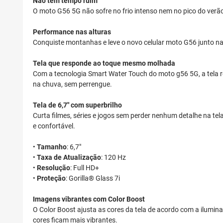
Não tem tempo ruim
O moto G56 5G não sofre no frio intenso nem no pico do verão
Performance nas alturas
Conquiste montanhas e leve o novo celular moto G56 junto na a
Tela que responde ao toque mesmo molhada
Com a tecnologia Smart Water Touch do moto g56 5G, a tela 
na chuva, sem perrengue.
Tela de 6,7" com superbrilho
Curta filmes, séries e jogos sem perder nenhum detalhe na tel
e confortável.
•
Tamanho
: 6,7"
•
Taxa de Atualização
: 120 Hz
•
Resolução
: Full HD+
•
Proteção
: Gorilla® Glass 7i
Imagens vibrantes com Color Boost
O Color Boost ajusta as cores da tela de acordo com a ilumin
cores ficam mais vibrantes.