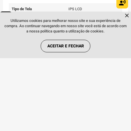
Tipo de Tela
IPS LCD
Dúvidas sobre produtos?
Fale comigo
clicando aqui
.
Utilizamos cookies para melhorar nosso site e sua experiência de
Tamanho da Tela
6.7"
compra. Ao continuar navegando em nosso site você está de acordo com
a nossa política quanto a utilização de cookies.
Resolução da Tela
Full HD
Proporção da Tela
20:9
ACEITAR E FECHAR
Taxa de Atualização
60Hz
Brilho Máximo
Até 1000 nits
Proteção da Tela
Corning Gorilla® Glass 3
Armazenamento Interno
256GB
Expansão de Memória
Até 1TB
Memória RAM
12GB
Sistema Operacional
Android 15