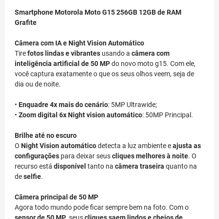
Smartphone Motorola Moto G15 256GB 12GB de RAM
Grafite
Câmera com IA e Night Vision Automático
Tire
fotos lindas e vibrantes
usando a
câmera com
inteligência artificial de 50 MP
do novo moto g15. Com ele,
você captura exatamente o que os seus olhos veem, seja de
dia ou de noite.
•
Enquadre 4x mais do cenário
: 5MP Ultrawide;
•
Zoom digital 6x Night vision automático
: 50MP Principal.
Brilhe até no escuro
O
Night Vision automático
detecta a luz ambiente e
ajusta as
configurações
para deixar seus
cliques melhores à noite
. O
recurso está
disponível
tanto na
câmera traseira
quanto na
de
selfie
.
Câmera principal de 50 MP
Agora todo mundo pode ficar sempre bem na foto. Com o
sensor de 50 MP
, seus
cliques saem lindos e cheios de