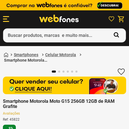
Buscar produtos, marcas e muito mais...
Termos mais buscados
Smartphones
Celular Motorola
1
º
ps5
Smartphone Motorola
Moto G15 256GB 12GB
2
º
gift card
de RAM Grafite
3
º
ps4
4
º
smartphone
5
º
edição limitada 30º aniversário
Smartphone Motorola Moto G15 256GB 12GB de RAM
Grafite
Avaliações
Ref
:
45822
9%