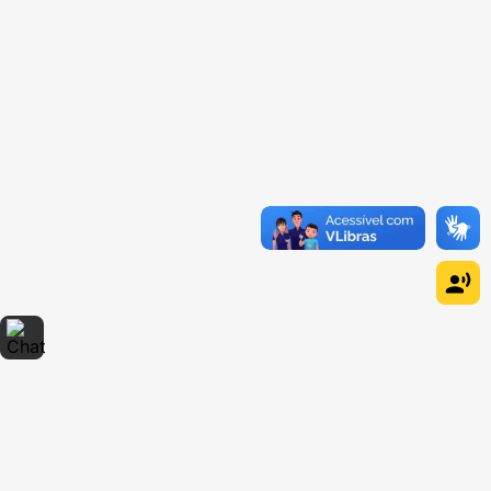
Dúvidas sobre produtos?
Fale comigo
clicando aqui
.