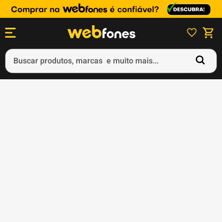
Buscar produtos, marcas e muito mais...
Termos mais buscados
1
º
ps5
2
º
gift card
3
º
ps4
4
º
smartphone
5
º
notebook