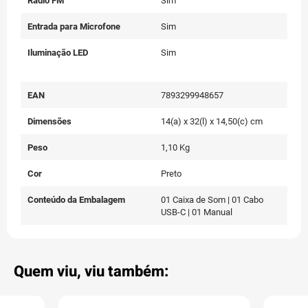
Rádio FM
Sim
Entrada para Microfone
Sim
Iluminação LED
Sim
EAN
7893299948657
Dimensões
14(a) x 32(l) x 14,50(c) cm
Peso
1,10 Kg
Cor
Preto
Conteúdo da Embalagem
01 Caixa de Som | 01 Cabo
USB-C | 01 Manual
Quem viu, viu também: