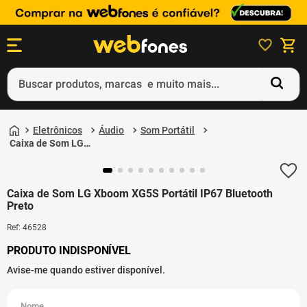
Buscar produtos, marcas e muito mais...
Termos mais buscados
Eletrônicos
Áudio
Som Portátil
1
º
ps5
Caixa de Som LG
Xboom XG5S Portátil
2
º
gift card
IP67 Bluetooth Preto
3
º
ps4
Caixa de Som LG Xboom XG5S Portátil IP67 Bluetooth
Preto
4
º
smartphone
Ref
:
46528
5
º
notebook