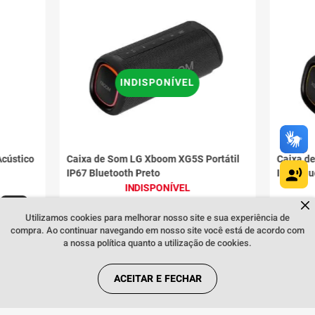
INDISPONÍVEL
cústico
Caixa de Som LG Xboom XG5S Portátil
Caixa d
IP67 Bluetooth Preto
IP67 Blu
INDISPONÍVEL
Dúvidas sobre produtos?
R
AVISE-ME QUANDO CHEGAR
Fale comigo
clicando aqui
.
Utilizamos cookies para melhorar nosso site e sua experiência de
compra. Ao continuar navegando em nosso site você está de acordo com
a nossa política quanto a utilização de cookies.
ACEITAR E FECHAR