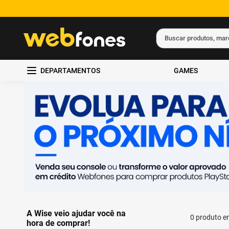
Buscar produtos, ma
Termos mais busc
DEPARTAMENTOS
GAMES
1
º
ps5
2
º
gift card
3
º
ps4
4
º
smartphone
5
º
notebook
A Wise veio ajudar você na
0
produto
hora de comprar!