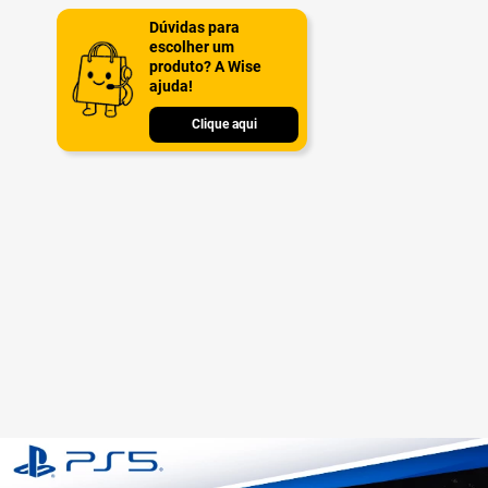
Dúvidas para
escolher um
produto? A Wise
ajuda!
Clique aqui