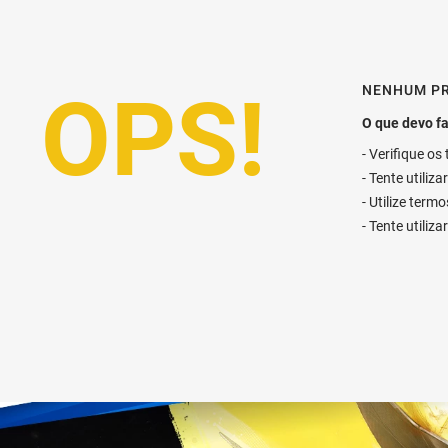
NENHUM P
Verifique os
Tente utiliz
Utilize term
Tente utiliz