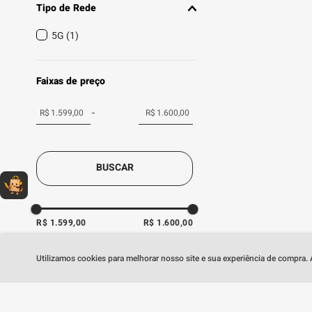
Tipo de Rede
5G
(
1
)
Faixas de preço
R$
R$
BUSCAR
Dúvidas sobre produtos?
Fale comigo
clicando aqui
.
R$ 1.599,00
R$ 1.600,00
Utilizamos cookies para melhorar nosso site e sua experiência de compra.