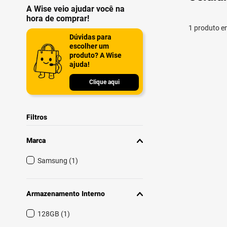
A Wise veio ajudar você na
hora de comprar!
1
produto
Dúvidas para
escolher um
produto? A Wise
ajuda!
Clique aqui
Filtros
Marca
Samsung
(
1
)
Armazenamento Interno
128GB
(
1
)