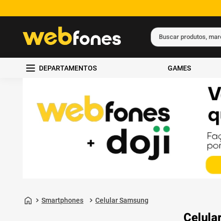
Buscar produtos, ma
Termos mais busc
DEPARTAMENTOS
GAMES
1
º
ps5
2
º
gift card
3
º
smartphone
4
º
ps4
5
º
notebook
Smartphones
Celular Samsung
Celula