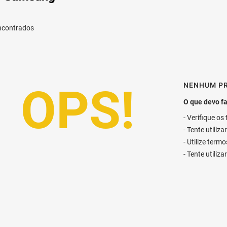
NENHUM P
Verifique os
Tente utiliz
Utilize term
Tente utiliz