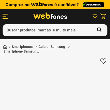
Buscar produtos, marcas e muito mais...
Termos mais buscados
1
º
ps5
Smartphones
Celular Samsung
2
º
gift card
Smartphone Samsung
Galaxy M35 5G 256GB
3
º
ps4
8GB de RAM Azul Claro
4
º
smartphone
5
º
notebook