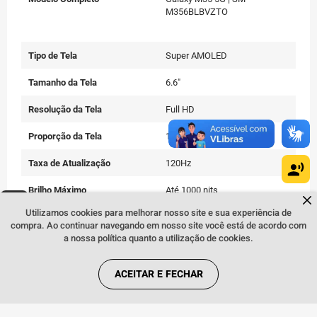
M356BLBVZTO
Tipo de Tela
Super AMOLED
Tamanho da Tela
6.6"
Resolução da Tela
Full HD
Proporção da Tela
19.5:9
Taxa de Atualização
120Hz
Brilho Máximo
Até 1000 nits
Dúvidas sobre produtos?
Fale comigo
clicando aqui
.
Utilizamos cookies para melhorar nosso site e sua experiência de
Proteção da Tela
Corning Gorilla Glass Victus+
compra. Ao continuar navegando em nosso site você está de acordo com
a nossa política quanto a utilização de cookies.
Armazenamento Interno
256GB
ACEITAR E FECHAR
Expansão de Memória
Até 1TB
Memória RAM
8GB