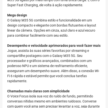
M35 5G ligado por mais tempo com uma única carga. E com o
Super Fast Charging, ele volta à ação rapidamente.
Mega design
O Galaxy M35 5G combina estilo e funcionalidade em um
design compacto e elegante com bordas flutuantes e layout
linear da câmera. Opções em cinza, azul claro e azul escuro
para combinar facilmente com seu estilo.
Desempenho e velocidade aprimorados para você fazer mais
Jogue, assista às suas séries favoritas por streaming e
compartilhe postagens com o Galaxy M35 5G. Seu
processador e gráficos avançados, combinados com um
poderoso NPU e um sistema de resfriamento eficiente,
asseguram um desempenho suave. Além disso, a conexão Wi-
Fi 6 rápida e estável permite que você conclua tarefas
rapidamente.
Chamadas mais claras com simplicidade
O Voice Focus isola sua voz do ruído de fundo, permitindo
conversas nítidas mesmo em ambientes ruidosos. Converse
com quem você ama sem precisar levantar a voz, seja durante