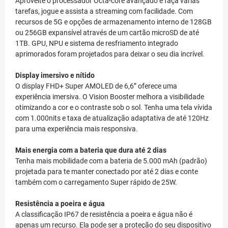
Aproveite o processador Octa-core avançado e faça várias
tarefas, jogue e assista a streaming com facilidade. Com
recursos de 5G e opções de armazenamento interno de 128GB
ou 256GB expansível através de um cartão microSD de até
1TB. GPU, NPU e sistema de resfriamento integrado
aprimorados foram projetados para deixar o seu dia incrível.
Display imersivo e nítido
O display FHD+ Super AMOLED de 6,6” oferece uma
experiência imersiva. O Vision Booster melhora a visibilidade
otimizando a cor e o contraste sob o sol. Tenha uma tela vívida
com 1.000nits e taxa de atualização adaptativa de até 120Hz
para uma experiência mais responsiva.
Mais energia com a bateria que dura até 2 dias
Tenha mais mobilidade com a bateria de 5.000 mAh (padrão)
projetada para te manter conectado por até 2 dias e conte
também com o carregamento Super rápido de 25W.
Resistência a poeira e água
A classificação IP67 de resistência a poeira e água não é
apenas um recurso. Ela pode ser a proteção do seu dispositivo