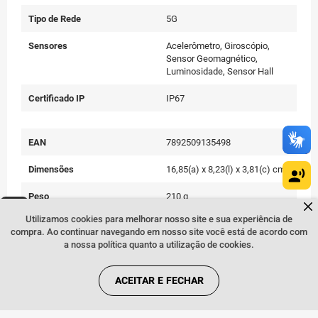
Tipo de Rede
5G
Sensores
Acelerômetro, Giroscópio,
Sensor Geomagnético,
Luminosidade, Sensor Hall
Certificado IP
IP67
EAN
7892509135498
Dimensões
16,85(a) x 8,23(l) x 3,81(c) cm
Peso
210 g
Dúvidas sobre produtos?
Fale comigo
clicando aqui
.
Utilizamos cookies para melhorar nosso site e sua experiência de
Cor
Rosa
compra. Ao continuar navegando em nosso site você está de acordo com
a nossa política quanto a utilização de cookies.
Conteúdo da Embalagem
Aparelho celular, carregador,
cabo USB, Extrator de Chip e
manual do usuário
ACEITAR E FECHAR