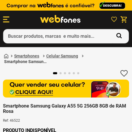
Buscar produtos, marcas e muito mais...
Termos mais buscados
Smartphones
Celular Samsung
1
º
ps5
Smartphone Samsung
Galaxy A55 5G 256GB
2
º
gift card
8GB de RAM Rosa
3
º
ps4
4
º
smartphone
5
º
edição limitada 30º aniversário
Smartphone Samsung Galaxy A55 5G 256GB 8GB de RAM
Rosa
Ref
:
46522