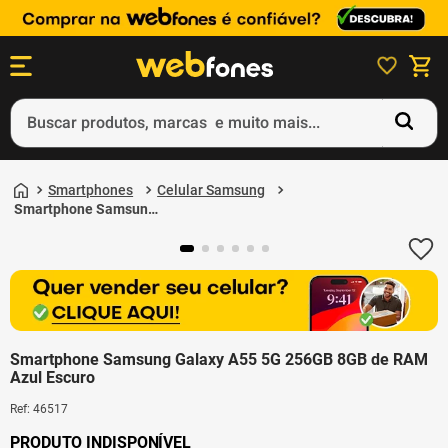
Buscar produtos, marcas e muito mais...
Termos mais buscados
Smartphones
Celular Samsung
1
º
ps5
Smartphone Samsung
Galaxy A55 5G 256GB
2
º
gift card
8GB de RAM Azul
Escuro
3
º
ps4
4
º
smartphone
5
º
notebook
Smartphone Samsung Galaxy A55 5G 256GB 8GB de RAM
Azul Escuro
Ref
:
46517