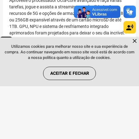
Aproveite o processador Octa-core avançado e faça várias
tarefas, jogue e assista a streaming com facilidade. Com
recursos de 5G e opções de armazenamento interno de 128GB
ou 256GB expansível através de um cartão microSD de até
1TB. GPU, NPU e sistema de resfriamento integrado
aprimorados foram projetados para deixar o seu dia incrível.
Dúvidas sobre produtos?
Fale comigo
clicando aqui
.
Utilizamos cookies para melhorar nosso site e sua experiência de
Display imersivo e nítido
compra. Ao continuar navegando em nosso site você está de acordo com
O display FHD+ Super AMOLED de 6,6” oferece uma
a nossa política quanto a utilização de cookies.
experiência imersiva. O Vision Booster melhora a visibilidade
otimizando a cor e o contraste sob o sol. Tenha uma tela vívida
com 1.000nits e taxa de atualização adaptativa de até 120Hz
ACEITAR E FECHAR
para uma experiência mais responsiva.
Mais energia com a bateria que dura até 2 dias
Tenha mais mobilidade com a bateria de 5.000 mAh (padrão)
projetada para te manter conectado por até 2 dias e conte
também com o carregamento Super rápido de 25W.
Resistência a poeira e água
A classificação IP67 de resistência a poeira e água não é
apenas um recurso. Ela pode ser a proteção do seu dispositivo