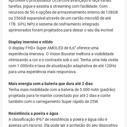
Aproveite o processador Octa-core avançado e faça várias
tarefas, jogue e assista a streaming com facilidade. Com
recursos de 5G e opções de armazenamento interno de 128GB
ou 256GB expansível através de um cartão microSD de até
1TB. GPU, NPU e sistema de resfriamento integrado
aprimorados foram projetados para deixar o seu dia incrível.
Display imersivo e nítido
O display FHD+ Super AMOLED de 6,6” oferece uma
experiência imersiva. O Vision Booster melhora a visibilidade
otimizando a cor e o contraste sob o sol. Tenha uma tela vívida
com 1.000nits e taxa de atualização adaptativa de até 120Hz
para uma experiência mais responsiva.
Mais energia com a bateria que dura até 2 dias
Tenha mais mobilidade com a bateria de 5.000 mAh (padrão)
projetada para te manter conectado por até 2 dias e conte
também com o carregamento Super rápido de 25W.
Resistência a poeira e água
A classificação IP67 de resistência a poeira e água não é
apenas um recurso. Ela pode ser a proteção do seu dispositivo