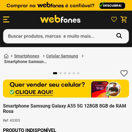
Buscar produtos, marcas e muito mais...
Termos mais buscados
Smartphones
Celular Samsung
1
º
ps5
Smartphone Samsung
Galaxy A55 5G 128GB
2
º
gift card
8GB de RAM Rosa
3
º
smartphone
4
º
ps4
5
º
notebook
Smartphone Samsung Galaxy A55 5G 128GB 8GB de RAM
Rosa
Ref
:
43305