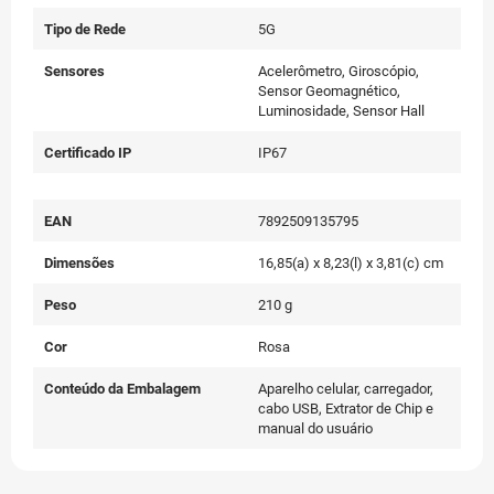
Tipo de Rede
5G
Sensores
Acelerômetro, Giroscópio,
Sensor Geomagnético,
Luminosidade, Sensor Hall
Certificado IP
IP67
EAN
7892509135795
Dimensões
16,85(a) x 8,23(l) x 3,81(c) cm
Peso
210 g
Cor
Rosa
Conteúdo da Embalagem
Aparelho celular, carregador,
cabo USB, Extrator de Chip e
manual do usuário