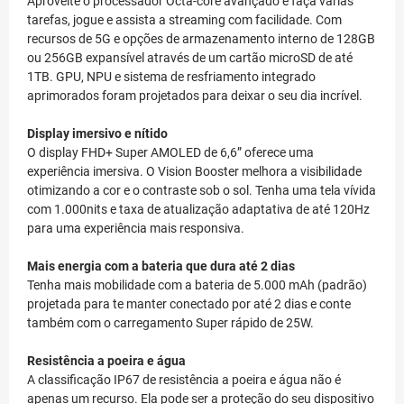
Aproveite o processador Octa-core avançado e faça várias
tarefas, jogue e assista a streaming com facilidade. Com
recursos de 5G e opções de armazenamento interno de 128GB
ou 256GB expansível através de um cartão microSD de até
1TB. GPU, NPU e sistema de resfriamento integrado
aprimorados foram projetados para deixar o seu dia incrível.
Display imersivo e nítido
O display FHD+ Super AMOLED de 6,6” oferece uma
experiência imersiva. O Vision Booster melhora a visibilidade
otimizando a cor e o contraste sob o sol. Tenha uma tela vívida
com 1.000nits e taxa de atualização adaptativa de até 120Hz
para uma experiência mais responsiva.
Mais energia com a bateria que dura até 2 dias
Tenha mais mobilidade com a bateria de 5.000 mAh (padrão)
projetada para te manter conectado por até 2 dias e conte
também com o carregamento Super rápido de 25W.
Resistência a poeira e água
A classificação IP67 de resistência a poeira e água não é
apenas um recurso. Ela pode ser a proteção do seu dispositivo