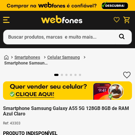
Buscar produtos, marcas e muito mais...
Termos mais buscados
Smartphones
Celular Samsung
1
º
ps5
Smartphone Samsung
Galaxy A55 5G 128GB
2
º
gift card
8GB de RAM Azul Claro
3
º
ps4
4
º
smartphone
5
º
notebook
Smartphone Samsung Galaxy A55 5G 128GB 8GB de RAM
Azul Claro
Ref
:
43303