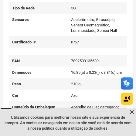
Tipo de Rede
5G
Sensores
Acelerômetro, Giroscópio,
Sensor Geomagnético,
Luminosidade, Sensor Hall
Certificado IP
IP67
EAN
7892509135689
Dimensões
16,85(a) x 8,23(l) x 3,81(c) cm
Peso
210 g
Cor
Azul
Conteúdo da Embalagem
Aparelho celular, carregador,
Dúvidas sobre produtos?
cabo USB, Extrator de Chip e
Fale comigo
clicando aqui
.
Utilizamos cookies para melhorar nosso site e sua experiência de
manual do usuário
compra. Ao continuar navegando em nosso site você está de acordo com
a nossa política quanto a utilização de cookies.