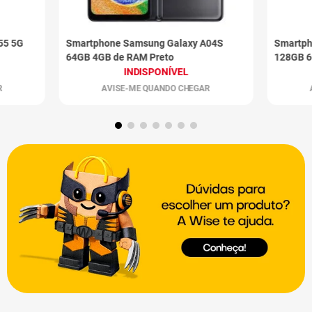
55 5G
Smartphone Samsung Galaxy A04S
Smartph
64GB 4GB de RAM Preto
128GB 6
INDISPONÍVEL
R
AVISE-ME QUANDO CHEGAR