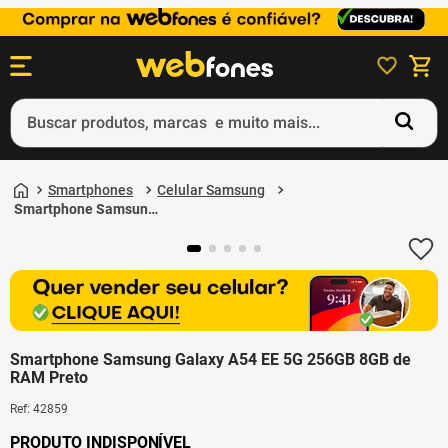
Buscar produtos, marcas e muito mais...
Termos mais buscados
Smartphones
Celular Samsung
1
º
ps5
Smartphone Samsung
Galaxy A54 EE 5G
2
º
gift card
256GB 8GB de RAM
Preto
3
º
ps4
4
º
smartphone
5
º
notebook
Smartphone Samsung Galaxy A54 EE 5G 256GB 8GB de
RAM Preto
Ref
:
42859