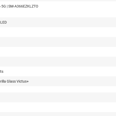
6 5G | SM-A366EZKLZTO
OLED
its
illa Glass Victus+