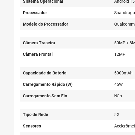
Sistema Operacional
Android 15
Processador
Snapdrag
Modelo do Processador
Qualcomm |
Câmera Traseira
50MP + 8
Câmera Frontal
12MP
Capacidade da Bateria
5000mAh
Carregamento Rápido (W)
45W
Carregamento Sem Fio
Não
Tipo de Rede
5G
Sensores
Acelerômet