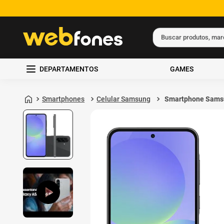
Buscar produtos, ma
Termos mais busc
DEPARTAMENTOS
GAMES
1
º
ps5
2
º
gift card
Smartphones
Celular Samsung
Smartphone Sams
Galaxy A36 5G 25
3
º
smartphone
8GB de RAM Preto
4
º
ps4
5
º
notebook