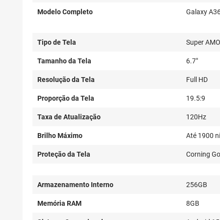
Modelo Completo
Galaxy A3
Tipo de Tela
Super AM
Tamanho da Tela
6.7"
Resolução da Tela
Full HD
Proporção da Tela
19.5:9
Taxa de Atualização
120Hz
Brilho Máximo
Até 1900 n
Proteção da Tela
Corning Gor
Armazenamento Interno
256GB
Memória RAM
8GB