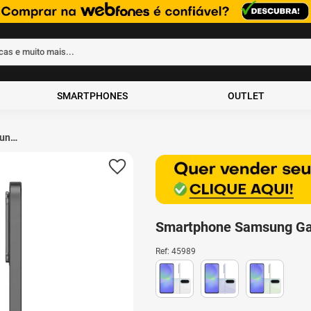
rcas e muito mais...
ados
SMARTPHONES
OUTLET
ung
6GB
Smartphone Samsung Ga
Ref
:
45989