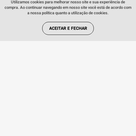
Utilizamos cookies para melhorar nosso site e sua experiência de
compra. Ao continuar navegando em nosso site você está de acordo com
Conteúdo da Embalagem
Aparelho Celular | Carregador |
a nossa política quanto a utilização de cookies.
Cabo USB | Extrator de Chip |
Manual do Usuário
ACEITAR E FECHAR
Quem viu, viu também:
INDISPONÍVEL
16
Smartphone Samsung Galaxy A55 5G EE
Smartph