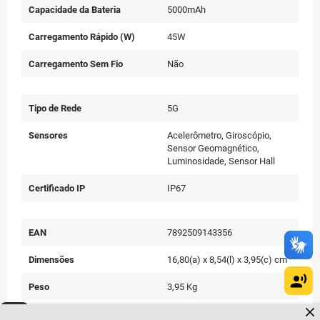
Capacidade da Bateria
5000mAh
Carregamento Rápido (W)
45W
Carregamento Sem Fio
Não
Tipo de Rede
5G
Sensores
Acelerômetro, Giroscópio,
Sensor Geomagnético,
Luminosidade, Sensor Hall
Certificado IP
IP67
EAN
7892509143356
Dimensões
16,80(a) x 8,54(l) x 3,95(c) cm
Peso
3,95 Kg
Dúvidas sobre produtos?
Cor
Preto
Fale comigo
clicando aqui
.