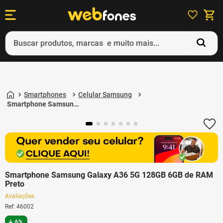
Buscar produtos, marcas e muito mais...
Termos mais buscados
1
º
ps5
Smartphones
Celular Samsung
2
º
gift card
Smartphone Samsung
Galaxy A36 5G 128GB
3
º
smartphone
6GB de RAM Preto
4
º
ps4
5
º
notebook
Smartphone Samsung Galaxy A36 5G 128GB 6GB de RAM
Preto
Avaliações
Ref
:
46002
6%