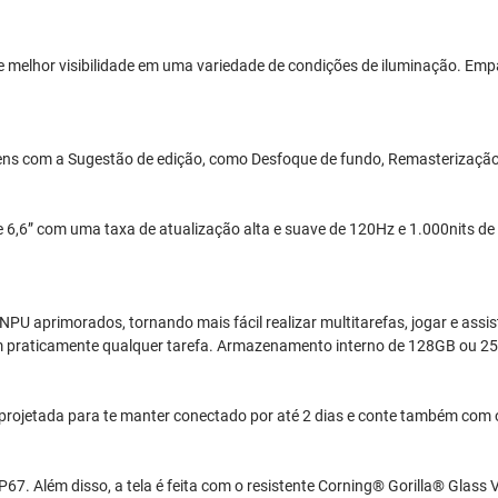
 e melhor visibilidade em uma variedade de condições de iluminação. Em
gens com a Sugestão de edição, como Desfoque de fundo, Remasterizaçã
,6” com uma taxa de atualização alta e suave de 120Hz e 1.000nits de bri
PU aprimorados, tornando mais fácil realizar multitarefas, jogar e ass
om praticamente qualquer tarefa. Armazenamento interno de 128GB ou 2
projetada para te manter conectado por até 2 dias e conte também com
IP67. Além disso, a tela é feita com o resistente Corning® Gorilla® Glas