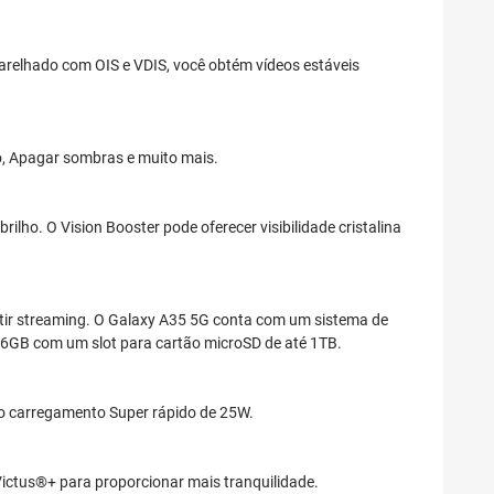
parelhado com OIS e VDIS, você obtém vídeos estáveis
o, Apagar sombras e muito mais.
lho. O Vision Booster pode oferecer visibilidade cristalina
istir streaming. O Galaxy A35 5G conta com um sistema de
56GB com um slot para cartão microSD de até 1TB.
 o carregamento Super rápido de 25W.
s Victus®+ para proporcionar mais tranquilidade.