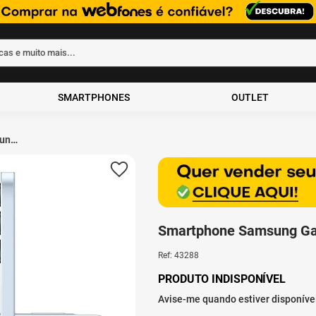
rcas e muito mais...
ados
SMARTPHONES
OUTLET
ung
8GB
Claro
Smartphone Samsung Ga
Ref
:
43288