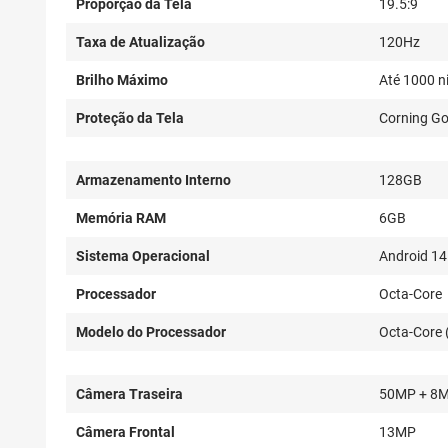
Proporção da Tela
19.5:9
Taxa de Atualização
120Hz
Brilho Máximo
Até 1000 n
Proteção da Tela
Corning Gor
Armazenamento Interno
128GB
Memória RAM
6GB
Sistema Operacional
Android 14
Processador
Octa-Core
Modelo do Processador
Octa-Core 
Câmera Traseira
50MP + 8
Câmera Frontal
13MP