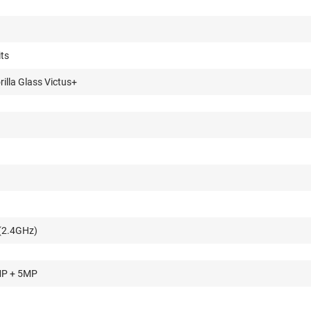
its
illa Glass Victus+
(2.4GHz)
MP + 5MP