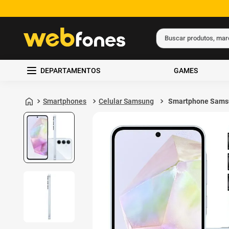
Buscar produtos, ma
Termos mais busc
DEPARTAMENTOS
GAMES
1
º
ps5
2
º
gift card
Smartphones
Celular Samsung
Smartphone Sams
Galaxy A35 5G 12
3
º
ps4
6GB de RAM Azul 
4
º
smartphone
5
º
notebook