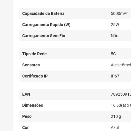
Capacidade da Bateria
5000mAh
Carregamento Rápido (W)
25W
Carregamento Sem Fio
Não
Tipo de Rede
5G
Sensores
Acelerômet
Certificado IP
IP67
EAN
78925091
Dimensões
16,60(a) x 
Peso
210 g
Cor
Azul