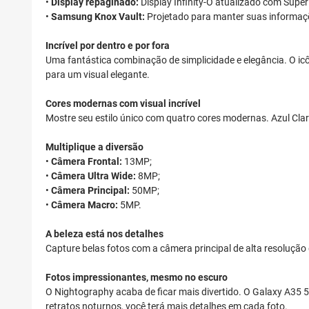
•
Display repaginado:
Display Infinity-O atualizado com Sup
•
Samsung Knox Vault:
Projetado para manter suas informaçõ
Incrível por dentro e por fora
Uma fantástica combinação de simplicidade e elegância. O ic
para um visual elegante.
Cores modernas com visual incrível
Mostre seu estilo único com quatro cores modernas. Azul Clar
Multiplique a diversão
•
Câmera Frontal:
13MP;
•
Câmera Ultra Wide:
8MP;
•
Câmera Principal:
50MP;
•
Câmera Macro:
5MP.
A beleza está nos detalhes
Capture belas fotos com a câmera principal de alta resolução 
Fotos impressionantes, mesmo no escuro
O Nightography acaba de ficar mais divertido. O Galaxy A35
retratos noturnos, você terá mais detalhes em cada foto.