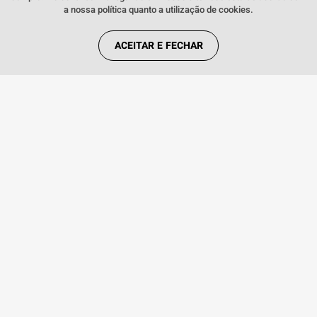
a nossa política quanto a utilização de cookies.
Cor
Preto
Conteúdo da Embalagem
Aparelho celular, carregador,
ACEITAR E FECHAR
cabo USB, Extrator de Chip e
manual do usuário
Quem viu, viu também:
INDISPONÍVEL