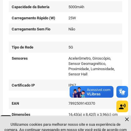
Capacidade da Bateria
5000mAh
Carregamento Rápido (W)
25W
Carregamento Sem Fio
Não
Tipo de Rede
5G
Sensores
Acelerômetro, Giroscópio,
Sensor Geomagnético,
Proximidade, Luminosidade,
Sensor Hall
Certificado IP
IP67
EAN
7892509143370
Dimensões
16,43(a) x 8,42(l) x 3,96(c) cm
Dúvidas sobre produtos?
Fale comigo
clicando aqui
.
Utilizamos cookies para melhorar nosso site e sua experiência de
Peso
200 g
compra. Ao continuar navegando em nosso site você está de acordo com