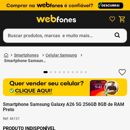
Buscar produtos, marcas e muito mais...
Termos mais buscados
Smartphones
Celular Samsung
1
º
ps5
Smartphone Samsung
Galaxy A26 5G 256GB
2
º
gift card
8GB de RAM Preto
3
º
smartphone
4
º
ps4
5
º
notebook
Smartphone Samsung Galaxy A26 5G 256GB 8GB de RAM
Preto
Ref
:
46131