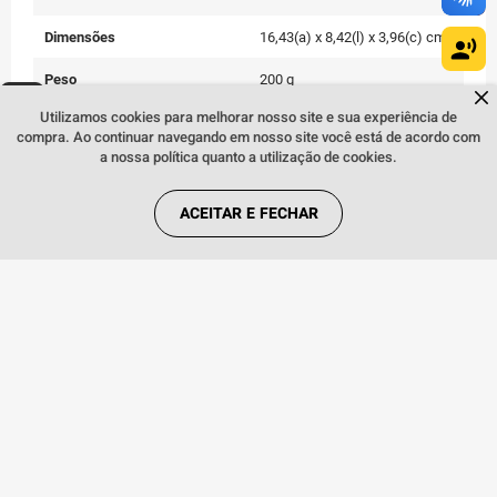
Dimensões
16,43(a) x 8,42(l) x 3,96(c) cm
Peso
200 g
Dúvidas sobre produtos?
Fale comigo
clicando aqui
.
Utilizamos cookies para melhorar nosso site e sua experiência de
Cor
Azul
compra. Ao continuar navegando em nosso site você está de acordo com
a nossa política quanto a utilização de cookies.
Conteúdo da Embalagem
Aparelho celular, carregador,
cabo USB, Extrator de Chip e
manual do usuário
ACEITAR E FECHAR
Quem viu, viu também:
INDISPONÍVEL