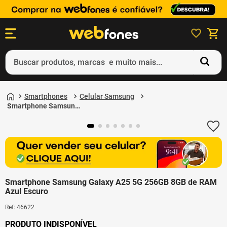
Buscar produtos, marcas e muito mais...
Termos mais buscados
Smartphones
Celular Samsung
1
º
ps5
Smartphone Samsung
Galaxy A25 5G 256GB
2
º
gift card
8GB de RAM Azul
Escuro
3
º
ps4
4
º
smartphone
5
º
notebook
Smartphone Samsung Galaxy A25 5G 256GB 8GB de RAM
Azul Escuro
Ref
:
46622