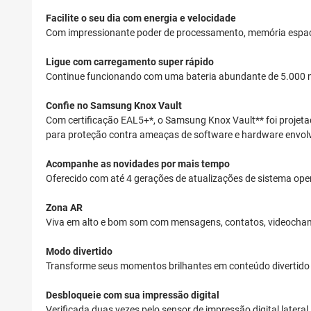
Facilite o seu dia com energia e velocidade
Com impressionante poder de processamento, memória espaços
Ligue com carregamento super rápido
Continue funcionando com uma bateria abundante de 5.000 mA
Confie no Samsung Knox Vault
Com certificação EAL5+*, o Samsung Knox Vault** foi projet
para proteção contra ameaças de software e hardware envolve
Acompanhe as novidades por mais tempo
Oferecido com até 4 gerações de atualizações de sistema op
Zona AR
Viva em alto e bom som com mensagens, contatos, videocham
Modo divertido
Transforme seus momentos brilhantes em conteúdo divertido e
Desbloqueie com sua impressão digital
Verificada duas vezes pelo sensor de impressão digital lateral