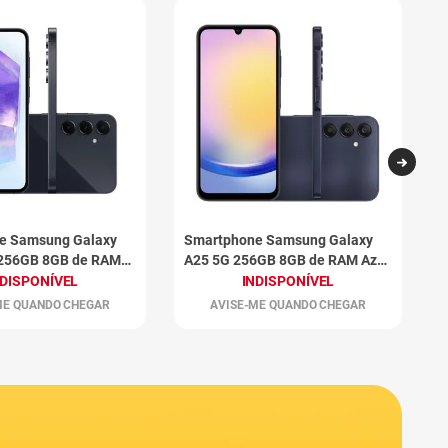
e Samsung Galaxy
Smartphone Samsung Galaxy
S
 256GB 8GB de RAM
A25 5G 256GB 8GB de RAM Azul
S
o
Escuro
B
NDISPONÍVEL
INDISPONÍVEL
ME QUANDO CHEGAR
AVISE-ME QUANDO CHEGAR