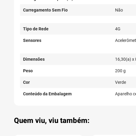
Carregamento Sem Fio
Não
Tipo de Rede
4G
Sensores
Acelerômet
Dimensões
16,30(a) x 
Peso
200 g
Cor
Verde
Conteúdo da Embalagem
Aparelho ce
Quem viu, viu também: