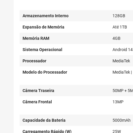
Armazenamento Interno
128GB
Expansão de Memória
Até 1TB
Memória RAM
4GB
Sistema Operacional
Android 14
Processador
MediaTek
Modelo do Processador
MediaTek |
Câmera Traseira
50MP + 5
Câmera Frontal
13MP
Capacidade da Bateria
5000mAh
Carregamento Rápido (W)
25W