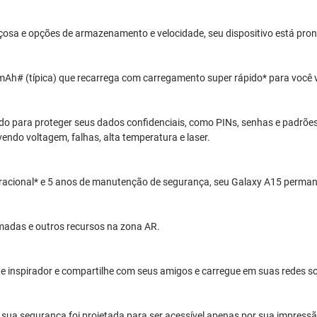
a e opções de armazenamento e velocidade, seu dispositivo está pronto
h# (típica) que recarrega com carregamento super rápido* para você vo
ado para proteger seus dados confidenciais, como PINs, senhas e padrõ
ndo voltagem, falhas, alta temperatura e laser.
eracional* e 5 anos de manutenção de segurança, seu Galaxy A15 perman
adas e outros recursos na zona AR.
 inspirador e compartilhe com seus amigos e carregue em suas redes so
, sua segurança foi projetada para ser acessível apenas por sua impressão