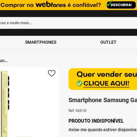
rcas e muito mais...
ados
SMARTPHONES
OUTLET
ung
 4GB
ro
Smartphone Samsung Ga
Ref
:
46618