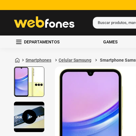
Buscar produtos, ma
Termos mais busc
DEPARTAMENTOS
GAMES
1
º
ps5
2
º
gift card
Smartphones
Celular Samsung
Smartphone Sams
Galaxy A15 128GB
3
º
ps4
de RAM Verde Cla
4
º
smartphone
5
º
notebook