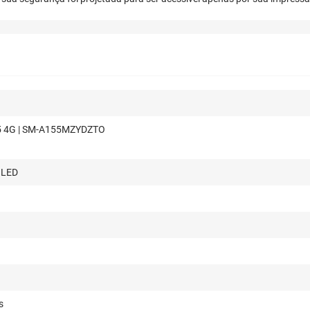
5 4G | SM-A155MZYDZTO
OLED
s