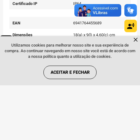
Certificado IP
IP64
EAN
6941764455689
Dimensões
18(a) x 9(l) x 4,60(c) cm
Dúvidas sobre produtos?
Fale comigo
clicando aqui
.
Utilizamos cookies para melhorar nosso site e sua experiência de
Peso
190 g
compra. Ao continuar navegando em nosso site você está de acordo com
a nossa política quanto a utilização de cookies.
Cor
Verde
Conteúdo da Embalagem
01 Realme Note 60S | 01
ACEITAR E FECHAR
Carregador | 01 Cabo USB
Tipo-C | 01 Capa Protetora | 01
Pino da Bandeja SIM | 01
Película Protetora
Quem viu, viu também: