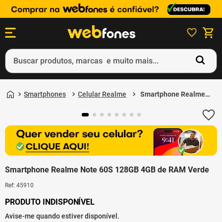
Buscar produtos, marcas e muito mais...
Termos mais buscados
Smartphones
Celular Realme
Smartphone Realme
1
º
ps5
Note 60S 128GB 4GB
de RAM Verde
2
º
gift card
3
º
ps4
4
º
smartphone
Smartphone Realme Note 60S 128GB 4GB de RAM Verde
5
º
edição limitada 30º aniversário
Ref
:
45910