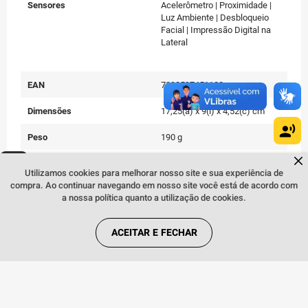
Sensores
Acelerômetro | Proximidade |
Luz Ambiente | Desbloqueio
Facial | Impressão Digital na
Lateral
EAN
7892597451128
Dimensões
17,25(a) x 9(l) x 4,52(c) cm
Peso
190 g
Dúvidas sobre produtos?
Cor
Verde
Fale comigo
clicando aqui
.
Utilizamos cookies para melhorar nosso site e sua experiência de
compra. Ao continuar navegando em nosso site você está de acordo com
Conteúdo da Embalagem
01 Telefone | 01 Manual | 01
a nossa política quanto a utilização de cookies.
Cabo USB-A / USB-C | 01
Carregador de Parede | 01
Ferramenta de Remoção do
ACEITAR E FECHAR
Chip
Quem viu, viu também: