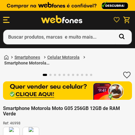
Buscar produtos, marcas e muito mais...
Termos mais buscados
Smartphones
Celular Motorola
1
º
ps5
Smartphone Motorola
Moto G05 256GB 12GB
2
º
gift card
de RAM Verde
3
º
smartphone
4
º
ps4
5
º
notebook
Smartphone Motorola Moto G05 256GB 12GB de RAM
Verde
Ref
:
46998