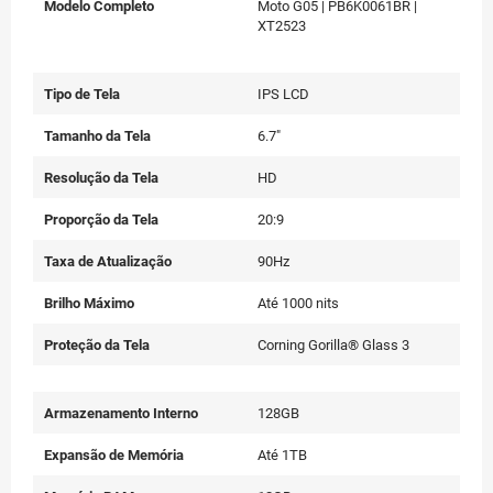
Modelo Completo
Moto G05 | PB6K0061BR |
XT2523
Tipo de Tela
IPS LCD
Tamanho da Tela
6.7"
Resolução da Tela
HD
Proporção da Tela
20:9
Taxa de Atualização
90Hz
Brilho Máximo
Até 1000 nits
Proteção da Tela
Corning Gorilla® Glass 3
Armazenamento Interno
128GB
Expansão de Memória
Até 1TB