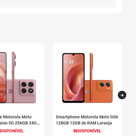
e Motorola Moto
Smartphone Motorola Moto G06
S
usion 5G 256GB 24GB
128GB 12GB de RAM Laranja
5
sa
NDISPONÍVEL
INDISPONÍVEL