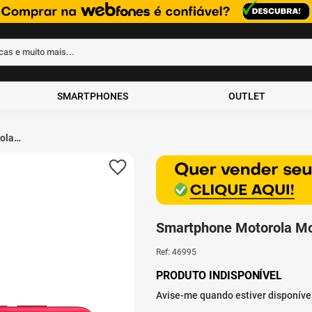
rcas e muito mais...
ados
SMARTPHONES
OUTLET
ola
B de
Smartphone Motorola M
Ref
:
46995