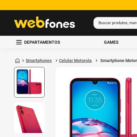
Buscar produtos, ma
Termos mais busc
DEPARTAMENTOS
GAMES
1
º
ps5
2
º
gift card
Smartphones
Celular Motorola
Smartphone Motor
Moto E6S 32GB 2G
3
º
smartphone
RAM Rosa
4
º
ps4
5
º
notebook