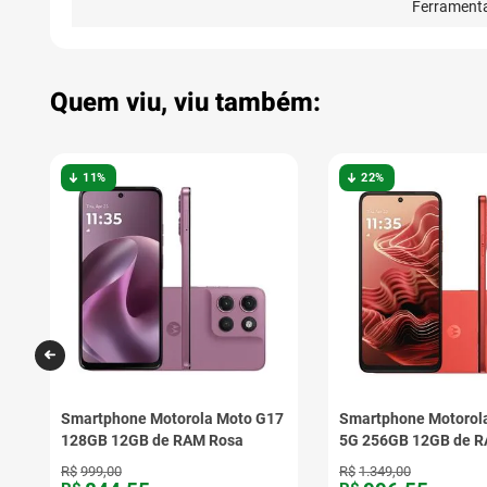
Ferrament
Quem viu, viu também:
11%
22%
0
Smartphone Motorola Moto G17
Smartphone Motorol
128GB 12GB de RAM Rosa
5G 256GB 12GB de R
R$
999
,
00
R$
1
.
349
,
00