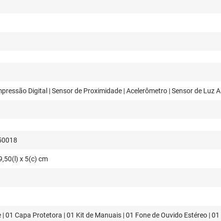
mpressão Digital | Sensor de Proximidade | Acelerômetro | Sensor de Luz 
50018
9,50(l) x 5(c) cm
 | 01 Capa Protetora | 01 Kit de Manuais | 01 Fone de Ouvido Estéreo | 0