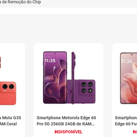
a de Remoção do Chip
a Moto G35
Smartphone Motorola Edge 60
Smartphon
AM Coral
Pro 5G 256GB 24GB de RAM
Edge 60 F
Violeta
de RAM Ro
INDISPONÍVEL
I