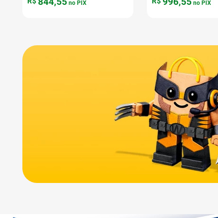
844
,
55
996
,
55
R$
R$
no PIX
no PIX