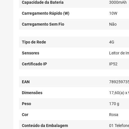
Capacidade da Bateria
3000mAh
Carregamento Rápido (W)
10W
Carregamento Sem Fio
Não
Tipo de Rede
4G
Sensores
Leitor de I
Certificado IP
IP52
EAN
78925973
Dimensões
17,60(a) x 
Peso
170 g
Cor
Rosa
Conteúdo da Embalagem
01 Telefone