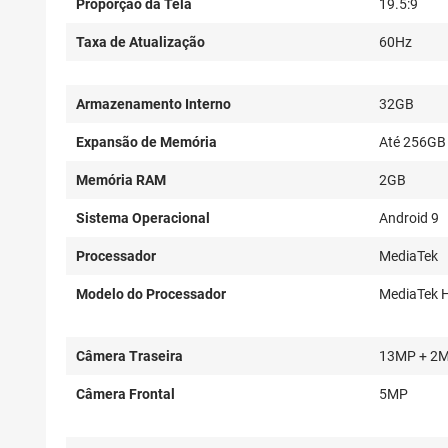
Proporção da Tela
19.5:9
Taxa de Atualização
60Hz
Armazenamento Interno
32GB
Expansão de Memória
Até 256GB
Memória RAM
2GB
Sistema Operacional
Android 9
Processador
MediaTek
Modelo do Processador
MediaTek H
Câmera Traseira
13MP + 2
Câmera Frontal
5MP