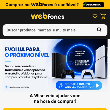
Buscar produtos, marcas e muito mais...
Termos mais buscados
1
º
ps5
2
º
gift card
3
º
smartphone
4
º
ps4
5
º
notebook
A Wise veio ajudar você
na hora de comprar!