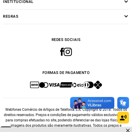
INSTITUCIONAL
REGRAS
REDES SOCIAIS
FORMAS DE PAGAMENTO
Webfones Comércio de Artigos de Telefonia S.A. Copyright © 2018. Todos os
direitos reservados. Preços e condições de pagamento válidos exclusivamente
para compras efetuadas no site, podendo diferenciar-se das lojas físicas. As
imagens dos produtos são meramente ilustrativas. Todos os preços e
Dúvidas sobre produtos?
condições comerciais estão sujeitos a alteração sem aviso prévio. CNPJ: