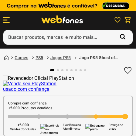
Buscar produtos, marcas e muito mais...
Termos mais buscados
1
º
ps5
Games
PS5
Jogos PS5
Jogo PS5 Ghost of
2
º
gift card
Yotei Edição Standard -
Sony
3
º
ps4
4
º
smartphone
5
º
edição limitada 30º aniversário
Compre com confiança
Produtos Vendidos
+5.000
+5.000
Excelência no
Entrega no
Atendimento
prazo
Vendas Concluídas