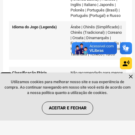
Inglês | Italiano | Japonês |
Polonês | Português (Brasil) |
Português (Portugal) e Russo
Idioma do Jogo (Legenda)
Árabe | Chinês (Simplificado) |
Chinês (Tradicional) | Coreano
| Croata | Dinamarquês |
Finlandês | Grego | Holandês |
Húngaro | Norueguês | Sueco |
Tailandês | Tcheco | Turco
Classificação Etária
Não recomendado para menos
Dúvidas sobre produtos?
Fale comigo
clicando aqui
.
de 18
Utilizamos cookies para melhorar nosso site e sua experiência de
compra. Ao continuar navegando em nosso site você está de acordo com
a nossa política quanto a utilização de cookies.
Dimensões
17(a) x 14(l) x 1,40(c) cm
ACEITAR E FECHAR
Peso
90 g
EAN
711719597582
Conteúdo da Embalagem
1 Disco