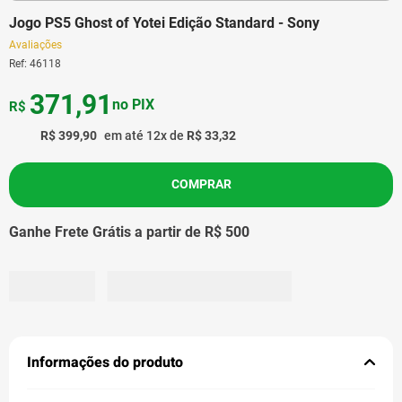
Jogo PS5 Ghost of Yotei Edição Standard - Sony
Avaliações
Ref
:
46118
371
,
91
no PIX
R$
R$
399
,
90
em até
12
x de
R$
33
,
32
COMPRAR
Ganhe Frete Grátis a partir de R$ 500
Informações do produto