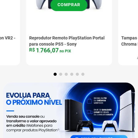
COMPRAR
on VR2 -
Reprodutor Remoto PlayStation Portal
Tampas 
para console PS5 - Sony
Chroma 
1
766
,
07
R$
.
no PIX