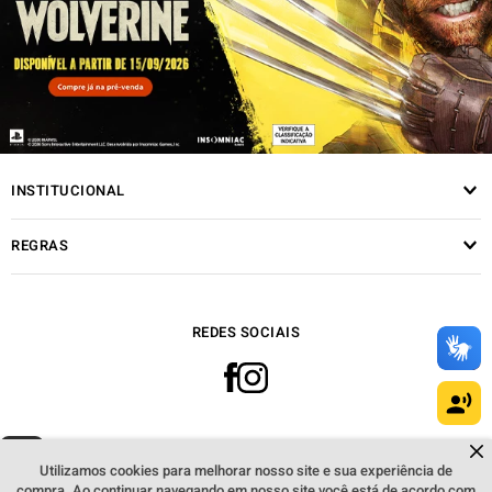
INSTITUCIONAL
REGRAS
REDES SOCIAIS
Dúvidas sobre produtos?
FORMAS DE PAGAMENTO
Fale comigo
clicando aqui
.
Utilizamos cookies para melhorar nosso site e sua experiência de
compra. Ao continuar navegando em nosso site você está de acordo com