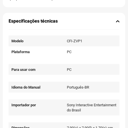
Especificações técnicas
Modelo
CFI-ZVP1
Plataforma
PC
Para usar com
PC
Idioma do Manual
Português-BR
Importador por
Sony Interactive Entertainment
do Brasil
Dimensões
7,90(a) x 7,90(l) x 1,70(c) cm