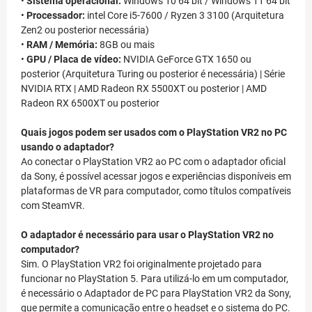
•
Sistema operacional:
Windows 10 64 bit / Windows 11 64 bit
•
Processador:
intel Core i5-7600 / Ryzen 3 3100 (Arquitetura
Zen2 ou posterior necessária)
•
RAM / Memória:
8GB ou mais
•
GPU / Placa de vídeo:
NVIDIA GeForce GTX 1650 ou
posterior (Arquitetura Turing ou posterior é necessária) | Série
NVIDIA RTX | AMD Radeon RX 5500XT ou posterior | AMD
Radeon RX 6500XT ou posterior
Quais jogos podem ser usados com o PlayStation VR2 no PC
usando o adaptador?
Ao conectar o PlayStation VR2 ao PC com o adaptador oficial
da Sony, é possível acessar jogos e experiências disponíveis em
plataformas de VR para computador, como títulos compatíveis
com SteamVR.
O adaptador é necessário para usar o PlayStation VR2 no
computador?
Sim. O PlayStation VR2 foi originalmente projetado para
funcionar no PlayStation 5. Para utilizá-lo em um computador,
é necessário o Adaptador de PC para PlayStation VR2 da Sony,
que permite a comunicação entre o headset e o sistema do PC.