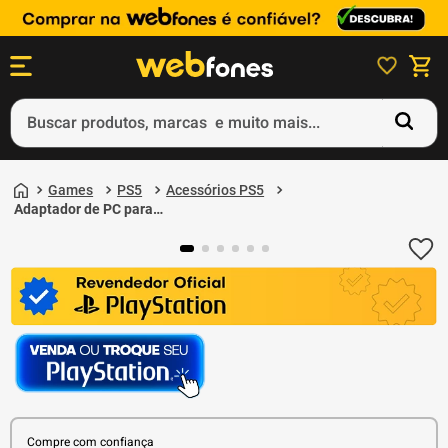
Buscar produtos, marcas e muito mais...
Termos mais buscados
Games
PS5
Acessórios PS5
1
º
ps5
Adaptador de PC para
PlayStation VR2 - Sony
2
º
gift card
3
º
ps4
4
º
smartphone
5
º
notebook
Compre com confiança