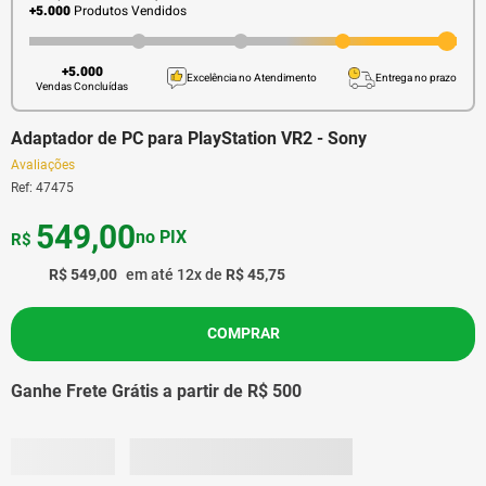
+5.000
Produtos Vendidos
+5.000
Excelência no Atendimento
Entrega no prazo
Vendas Concluídas
Adaptador de PC para PlayStation VR2 - Sony
Avaliações
Ref
:
47475
549
,
00
no PIX
R$
R$
549
,
00
em até
12
x de
R$
45
,
75
COMPRAR
Ganhe Frete Grátis a partir de R$ 500