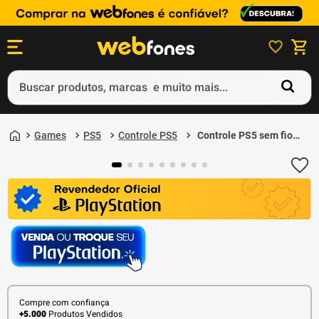
Buscar produtos, marcas e muito mais...
Termos mais buscados
Games
PS5
Controle PS5
Controle PS5 sem fio
1
º
ps5
DualSense Starlight
Blue Sony
2
º
gift card
3
º
ps4
4
º
smartphone
5
º
notebook
Compre com confiança
+5.000
Produtos Vendidos