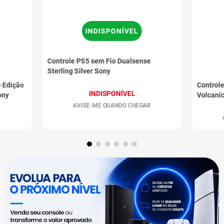
INDISPONÍVEL
Controle PS5 sem Fio Dualsense
Sterling Silver Sony
e Edição
Control
INDISPONÍVEL
ony
Volcani
AVISE-ME QUANDO CHEGAR