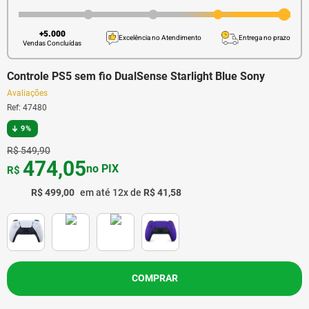
+5.000
Excelência no Atendimento
Entrega no prazo
Vendas Concluídas
Controle PS5 sem fio DualSense Starlight Blue Sony
Avaliações
Ref
:
47480
9%
R$
549
,
90
474
,
05
no PIX
R$
R$
499
,
00
em até
12
x de
R$
41
,
58
COMPRAR