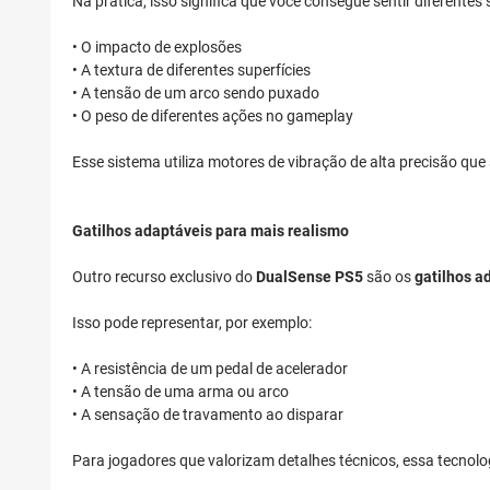
Na prática, isso significa que você consegue sentir diferente
• O impacto de explosões
• A textura de diferentes superfícies
• A tensão de um arco sendo puxado
• O peso de diferentes ações no gameplay
Esse sistema utiliza motores de vibração de alta precisão qu
Gatilhos adaptáveis para mais realismo
Outro recurso exclusivo do
DualSense PS5
são os
gatilhos a
Isso pode representar, por exemplo:
• A resistência de um pedal de acelerador
• A tensão de uma arma ou arco
• A sensação de travamento ao disparar
Para jogadores que valorizam detalhes técnicos, essa tecnolog