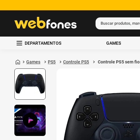
Buscar produtos, ma
Termos mais busc
DEPARTAMENTOS
GAMES
1
º
ps5
2
º
gift card
Games
PS5
Controle PS5
Controle PS5 sem fio
DualSense Midnight
3
º
smartphone
Black Sony
4
º
ps4
5
º
notebook