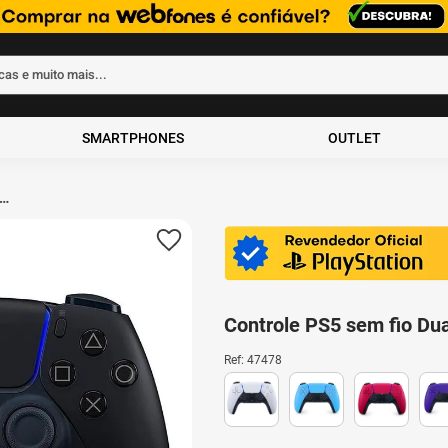
rcas e muito mais...
ados
SMARTPHONES
OUTLET
Controle PS5 sem fio Du
Ref
:
47478