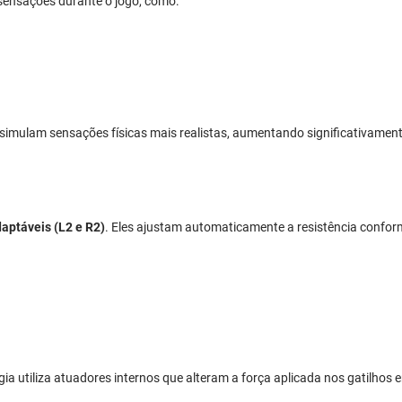
s sensações durante o jogo, como:
e simulam sensações físicas mais realistas, aumentando significativamen
daptáveis (L2 e R2)
. Eles ajustam automaticamente a resistência confor
ia utiliza atuadores internos que alteram a força aplicada nos gatilhos 