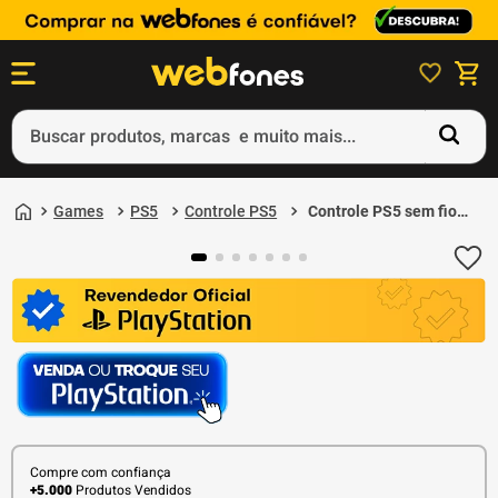
Buscar produtos, marcas e muito mais...
Termos mais buscados
Games
PS5
Controle PS5
Controle PS5 sem fio
1
º
ps5
DualSense Edição
Limitada Ouro Ghost Of
2
º
gift card
Yotei Sony
3
º
ps4
4
º
smartphone
5
º
notebook
Compre com confiança
+5.000
Produtos Vendidos