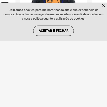
Dúvidas sobre produtos?
Fale comigo
clicando aqui
.
Utilizamos cookies para melhorar nosso site e sua experiência de
compra. Ao continuar navegando em nosso site você está de acordo com
INDISPONÍVEL
a nossa política quanto a utilização de cookies.
ACEITAR E FECHAR
e
Controle PS5 sem fio DualSense Death
Control
Stranding 2: On The Beach Sony
Red Son
INDISPONÍVEL
R
AVISE-ME QUANDO CHEGAR