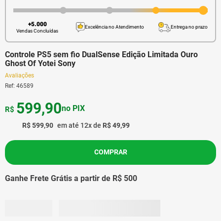
+5.000
Excelência no Atendimento
Entrega no prazo
Vendas Concluídas
Controle PS5 sem fio DualSense Edição Limitada Ouro
Ghost Of Yotei Sony
Avaliações
Ref
:
46589
599
,
90
no PIX
R$
R$
599
,
90
em até
12
x de
R$
49
,
99
COMPRAR
Ganhe Frete Grátis a partir de R$ 500