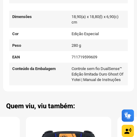
Dimensões
18,90(a) x 18,80(l) x 6,90(c)
cm
Cor
Edição Especial
Peso
280 g
EAN
711719599609
Conteúdo da Embalagem
Controle sem fio DualSense™
Edição limitada Ouro Ghost Of
Yotei | Manual de Instruções
Quem viu, viu também: