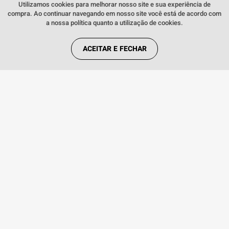
Fale comigo
clicando aqui
.
Utilizamos cookies para melhorar nosso site e sua experiência de
compra. Ao continuar navegando em nosso site você está de acordo com
REDES SOCIAIS
a nossa política quanto a utilização de cookies.
ACEITAR E FECHAR
FORMAS DE PAGAMENTO
Webfones Comércio de Artigos de Telefonia S.A. Copyright © 2018. Todos os
direitos reservados. Preços e condições de pagamento válidos exclusivamente
para compras efetuadas no site, podendo diferenciar-se das lojas físicas. As
imagens dos produtos são meramente ilustrativas. Todos os preços e
condições comerciais estão sujeitos a alteração sem aviso prévio. CNPJ:
14.548.476/0001-76.