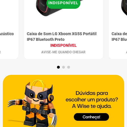
INDISPONÍVEL
cústico
Caixa de Som LG Xboom XG5S Portátil
Caixa d
IP67 Bluetooth Preto
IP67 Blu
INDISPONÍVEL
R
AVISE-ME QUANDO CHEGAR