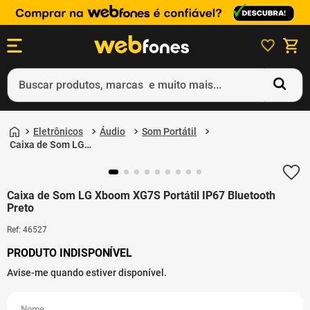
Buscar produtos, marcas e muito mais...
Termos mais buscados
Eletrônicos
Áudio
Som Portátil
1
º
ps5
Caixa de Som LG
Xboom XG7S Portátil
2
º
gift card
IP67 Bluetooth Preto
3
º
ps4
Caixa de Som LG Xboom XG7S Portátil IP67 Bluetooth
Preto
4
º
smartphone
Ref
:
46527
5
º
notebook