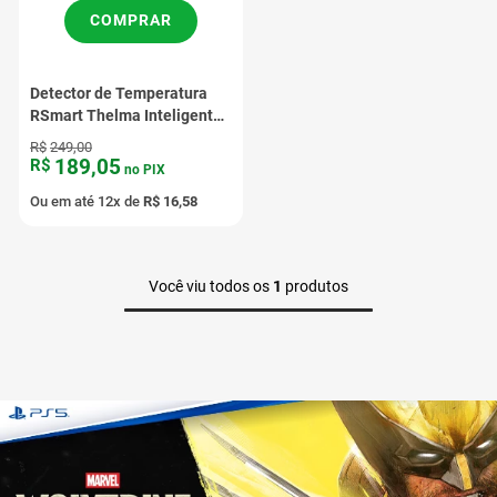
COMPRAR
Detector de Temperatura
RSmart Thelma Inteligente
Preto
R$
249
,
00
189
,
05
R$
no PIX
Ou em até
12
x de
R$
16
,
58
Você viu todos os
1
produtos