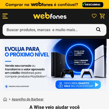
Buscar produtos, marcas e muito mais...
Termos mais buscados
1
º
ps5
2
º
gift card
3
º
ps4
4
º
smartphone
5
º
notebook
Aparelho de Barbear
A Wise veio ajudar você