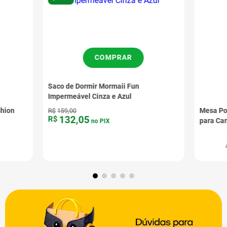
COMPRAR
Saco de Dormir Mormaii Fun
Impermeável Cinza e Azul
shion
Mesa Po
R$
159
,
00
132
,
05
R$
para Ca
no PIX