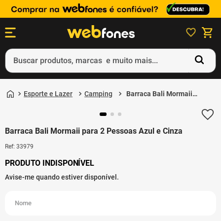
Buscar produtos, marcas e muito mais...
Termos mais buscados
Esporte e Lazer
Camping
Barraca Bali Mormaii
1
º
ps5
para 2 Pessoas Azul e
Cinza
2
º
gift card
Barraca Bali Mormaii para 2 Pessoas Azul e Cinza
3
º
ps4
Ref
:
33979
4
º
smartphone
5
º
notebook