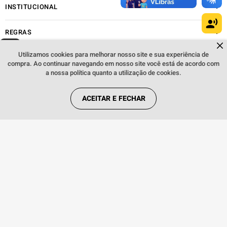
INSTITUCIONAL
REGRAS
Dúvidas sobre produtos?
Fale comigo
clicando aqui
.
Utilizamos cookies para melhorar nosso site e sua experiência de
compra. Ao continuar navegando em nosso site você está de acordo com
REDES SOCIAIS
a nossa política quanto a utilização de cookies.
ACEITAR E FECHAR
FORMAS DE PAGAMENTO
Webfones Comércio de Artigos de Telefonia S.A. Copyright © 2018. Todos os
direitos reservados. Preços e condições de pagamento válidos exclusivamente
para compras efetuadas no site, podendo diferenciar-se das lojas físicas. As
imagens dos produtos são meramente ilustrativas. Todos os preços e