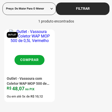
FILTRAR
Preço: Do Maior Para O Menor
1
produto
OUTLET
COMPRAR
Outlet - Vassoura com
Coletor WAP MOP 500 de
48
,
07
R$
0,5L Vermelho
no PIX
Ou em até
5
x de
R$
10
,
12