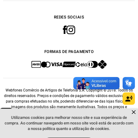
REDES SOCIAIS
FORMAS DE PAGAMENTO
Webfones Comércio de Artigos de Telefonia S.A. Copyright © 2018. Todos os
direitos reservados. Preços e condições de pagamento válidos exclusivamente
para compras efetuadas no site, podendo diferenciar-se das lojas físicas. As
imagens dos produtos são meramente ilustrativas. Todos os preços e
Dúvidas sobre produtos?
condições comerciais estão sujeitos a alteração sem aviso prévio. CNPJ:
Fale comigo
clicando aqui
.
Utilizamos cookies para melhorar nosso site e sua experiência de
14.548.476/0001-76.
compra. Ao continuar navegando em nosso site você está de acordo com
a nossa política quanto a utilização de cookies.