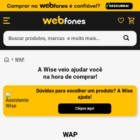
Buscar produtos, marcas e muito mais...
Termos mais buscados
WAP
1
º
ps5
A Wise veio ajudar você
2
º
gift card
na hora de comprar!
3
º
ps4
Dúvidas para escolher um produto? A Wise
ajuda!
4
º
smartphone
5
º
xbox
Clique aqui
WAP