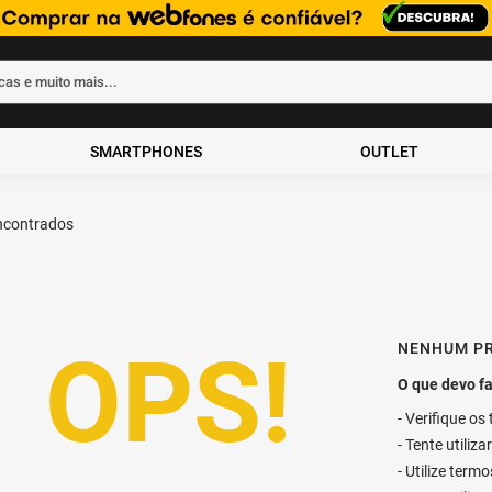
rcas e muito mais...
ados
SMARTPHONES
OUTLET
NENHUM P
Verifique os
Tente utiliz
Utilize term