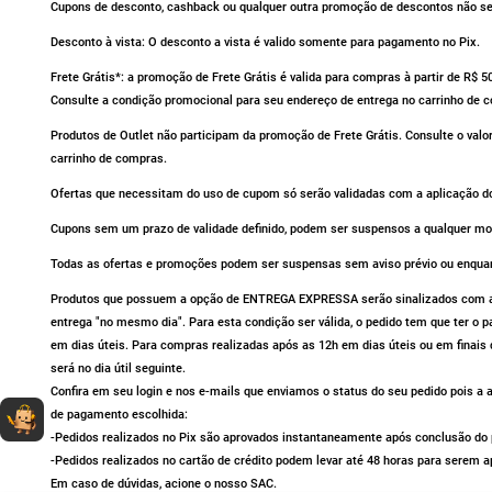
Cupons de desconto, cashback ou qualquer outra promoção de descontos não se 
Desconto à vista: O desconto a vista é valido somente para pagamento no Pix.
Frete Grátis*: a promoção de Frete Grátis é valida para compras à partir de R$ 
Consulte a condição promocional para seu endereço de entrega no carrinho de 
Produtos de Outlet não participam da promoção de Frete Grátis. Consulte o valo
carrinho de compras.
Ofertas que necessitam do uso de cupom só serão validadas com a aplicação do
Cupons sem um prazo de validade definido, podem ser suspensos a qualquer m
Todas as ofertas e promoções podem ser suspensas sem aviso prévio ou enqua
Produtos que possuem a opção de ENTREGA EXPRESSA serão sinalizados com av
entrega "no mesmo dia". Para esta condição ser válida, o pedido tem que ter o
em dias úteis. Para compras realizadas após as 12h em dias úteis ou em finais 
será no dia útil seguinte.
Confira em seu login e nos e-mails que enviamos o status do seu pedido pois 
Dúvidas sobre produtos?
Fale comigo
clicando aqui
.
de pagamento escolhida:
-Pedidos realizados no Pix são aprovados instantaneamente após conclusão do p
-Pedidos realizados no cartão de crédito podem levar até 48 horas para serem a
Em caso de dúvidas, acione o nosso SAC.