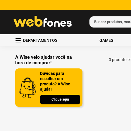
Buscar produtos, ma
Termos mais busc
DEPARTAMENTOS
GAMES
1
º
ps5
2
º
gift card
A Wise veio ajudar você na
0
produto
hora de comprar!
3
º
smartphone
Dúvidas para
4
º
ps4
escolher um
produto? A Wise
5
º
notebook
ajuda!
Clique aqui